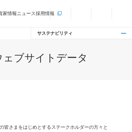
お問い合わせ
資家情報
ニュース
採用情報
新規ウィンドウを開きます
言語切り替えメニューを開く
サイト内検索を開く
メインメ
サステナビリティ
ィウェブサイトデータ
資家の皆さまをはじめとするステークホルダーの方々と