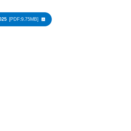
25
[PDF:9.75MB]
が新規ウィンドウで開きます