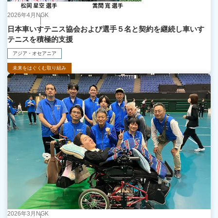
2026年4月
NGK
日本車いすテニス協会および選手５名と契約を継続し車いす
テニスを積極的支援
アジア・オセアニア
未来をはぐくむ取り組み
2026年3月
NGK