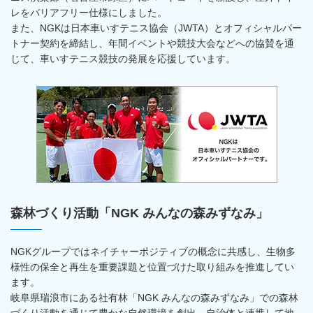
レをバリアフリー仕様にしました。
また、NGKは日本車いすテニス協会（JWTA）とオフィシャルパー
トナー契約を締結し、年間イベントや競技大会などへの協賛を通
じて、車いすテニス競技の発展を応援しています。
新規ウィンドウを開きます
新規ウィンドウを開きます
森林づくり活動「NGK みんなの森みずなみ」
NGKグループではネイチャーポジティブの概念に共感し、生物多
様性の保全と再生を重要課題と位置づけた取り組みを推進してい
ます。
岐阜県瑞浪市にある社有林「NGK みんなの森みずなみ」での森林
づくり活動を通じて豊かな自然環境を創出。自治体と連携して地