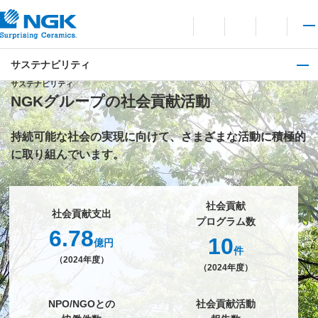
お問い合わせ
言語切り替えメニューを
サイト内検索を開
メイ
サステナビリティ
サステナビリティ
NGKグループの社会貢献活動
持続可能な社会の実現に向けて、
さまざまな活動に積極的
に取り組んでいます。
社会貢献
社会貢献支出
プログラム数
6.78
10
億円
件
（2024年度）
（2024年度）
NPO/NGOとの
社会貢献活動