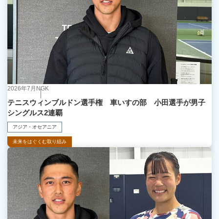
2026年7月
NGK
テニスウィンブルドン選手権 車いすの部 小田選手が男子
シングルス2連覇
アジア・オセアニア
未来をはぐくむ取り組み