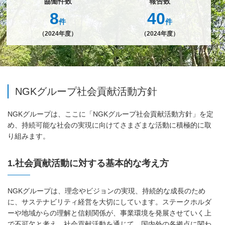
協働件数
報告数
8
40
件
件
（2024年度）
（2024年度）
NGKグループ社会貢献活動方針
NGKグループは、ここに「NGKグループ社会貢献活動方針」を定
め、持続可能な社会の実現に向けてさまざまな活動に積極的に取
り組みます。
1.社会貢献活動に対する基本的な考え方
NGKグループは、理念やビジョンの実現、持続的な成長のため
に、サステナビリティ経営を大切にしています。ステークホルダ
ーや地域からの理解と信頼関係が、事業環境を発展させていく上
で不可欠と考え、社会貢献活動を通じて、国内外の各拠点に関わ