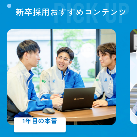
PICK UP
新卒採用おすすめコンテンツ
1年目の本音