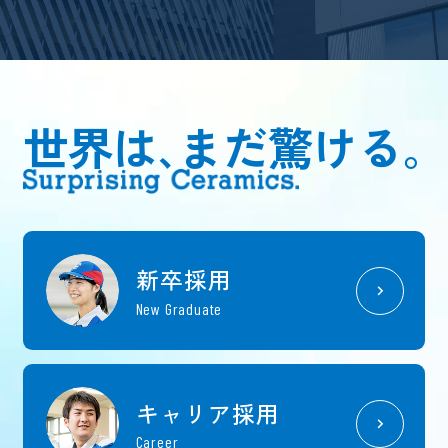
世界は､まだ驚ける｡
新卒採用
New Graduate
キャリア採用
Career