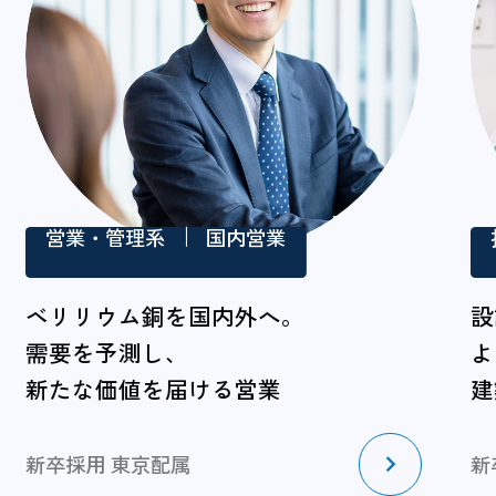
営業・管理系
国内営業
ベリリウム銅を国内外へ。
設
需要を予測し、
よ
新たな価値を届ける営業
建
新卒採用 東京配属
新