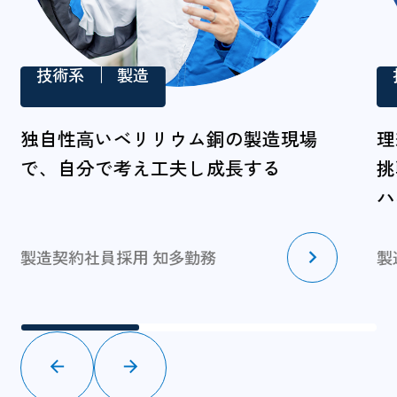
技術系
製造
独自性高いベリリウム銅の製造現場
理
で、自分で考え工夫し成長する
挑
ハ
製造契約社員採用 知多勤務
製