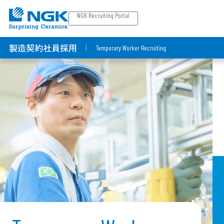
NGK Recruiting Portal
製造契約社員採用
Temporary Worker Recruiting