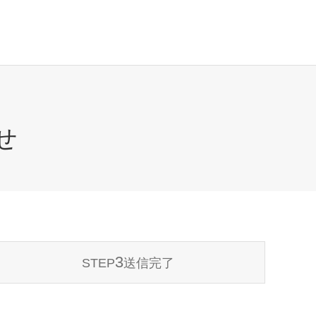
せ
3
STEP
送信完了