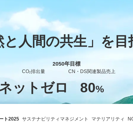
然と人間の共生」を
目
2050年目標
CO
排出量
CN・DS関連製品売上
2
ネットゼロ
80
%
ト2025
サステナビリティマネジメント
マテリアリティ
N