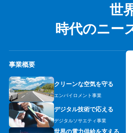
世
時代のニー
事業概要
クリーンな空気を守る
検索
エンバイロメント事業
デジタル技術で応える
デジタルソサエティ事業
世界の電力供給を支える