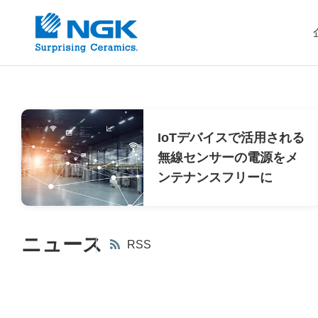
NGK株式会社（旧:日本ガイシ
IoTデバイスで活用される
無線センサーの電源をメ
ンテナンスフリーに
ニュース
RSS