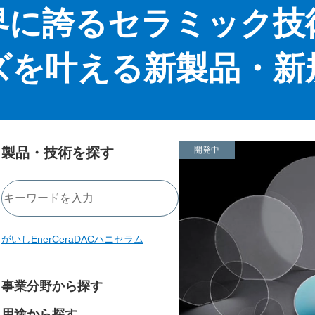
界に誇るセラミック技
ズを叶える
新製品・新
製品・技術を探す
開発中
がいし
EnerCera
DAC
ハニセラム
事業分野から探す
用途から探す