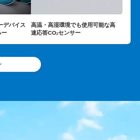
ーデバイス
高温・高湿環境でも使用可能な高
ハー
速応答CO
センサー
2
ン