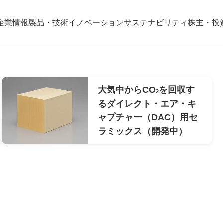
企業情報
製品・技術
イノベーション
サステナビリティ
株主・投
株式会社）
前のスライドへ
次のスライドへ
大気中からCO
を回収す
2
るダイレクト・エア・キ
ャプチャー（DAC）用セ
ラミックス（開発中）