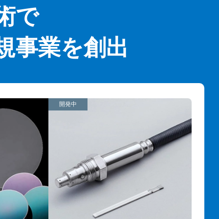
術で
規事業を創出
開発中