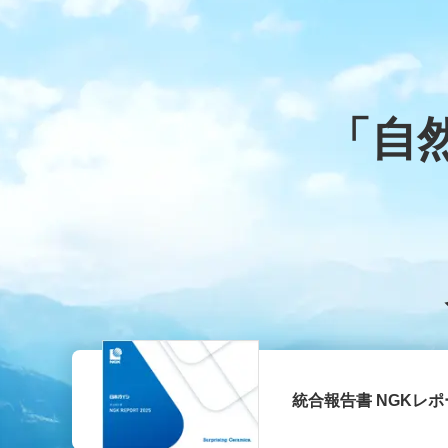
「自
統合報告書 NGKレポー