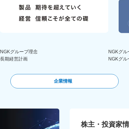
NGKグループ理念
NGKグ
長期経営計画
NGKグ
企業情報
株主・投資家