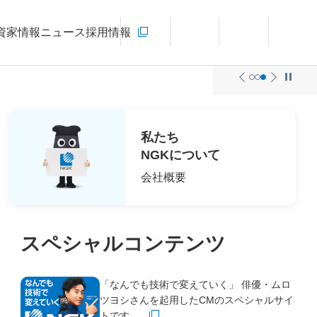
お問い合わせ
資家情報
ニュース
採用情報
新規ウィンドウを開きます
言語切り替えメニューを開く
サイト内検索を開く
メインメ
私たち
NGKについて
会社概要
スペシャルコンテンツ
（新規ウインドウで開きます）
「なんでも技術で変えていく」 俳優・ムロ
ツヨシさんを起用したCMのスペシャルサイ
トです。