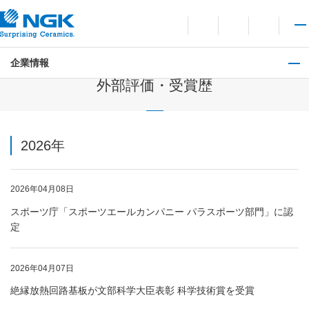
お問い合わせ
言語切り替えメニューを
サイト内検索を開
メイ
企業情報
企業情報
外部評価・受賞歴
2026年
2026年04月08日
スポーツ庁「スポーツエールカンパニー パラスポーツ部門」に認
定
2026年04月07日
絶縁放熱回路基板が文部科学大臣表彰 科学技術賞を受賞