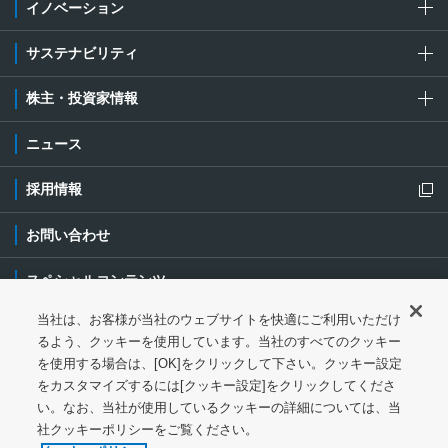
イノベーション
サステナビリティ
株主・投資家情報
ニュース
採用情報
新規ウィンドウを開きます
お問い合わせ
スペシャルコンテンツ
当社は、お客様が当社のウェブサイトを快適にご利用いただけ
ご利用条件・ご注意
プライバシーポリシー
新規ウィンドウを開き
るよう、クッキーを使用しています。当社のすべてのクッキー
を使用する場合は、[OK]をクリックして下さい。クッキー設定
ソーシャルメディアポリシー
クッキーポリシー
をカスタマイズするには[クッキー設定]をクリックしてくださ
い。なお、当社が使用しているクッキーの詳細については、当
特定個人情報等の基本方針
ウェブアクセシビリティ対応
社クッキーポリシーをご覧ください。