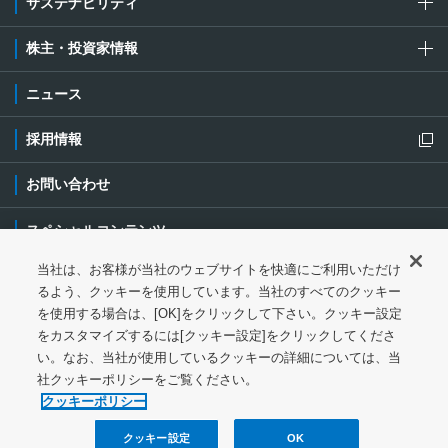
サステナビリティ
株主・投資家情報
ニュース
採用情報
新規ウィンドウを開きます
お問い合わせ
スペシャルコンテンツ
当社は、お客様が当社のウェブサイトを快適にご利用いただけ
ご利用条件・ご注意
プライバシーポリシー
新規ウィンドウを開き
るよう、クッキーを使用しています。当社のすべてのクッキー
を使用する場合は、[OK]をクリックして下さい。クッキー設定
ソーシャルメディアポリシー
クッキーポリシー
をカスタマイズするには[クッキー設定]をクリックしてくださ
い。なお、当社が使用しているクッキーの詳細については、当
特定個人情報等の基本方針
ウェブアクセシビリティ対応
社クッキーポリシーをご覧ください。
サイトマップ
クッキーポリシー
クッキー設定
OK
© 1997-
2026
NGK Corporation