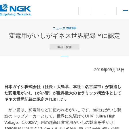
お問い合わせ
言語切り替えメニューを
サイト内検索を開
メイ
ニュース 2019年
変電用がいしがギネス世界記録™に認定
製品・技術
2019年09月13日
日本ガイシ株式会社（社長：大島卓、本社：名古屋市）が製造し
た変電用がいし（がい管）が世界最大のセラミック構造体として
ギネス世界記録に認定されました。
がい管は、変電所などに使われるがいしです。当社はがいし製
造のトップメーカーとして、世界に先駆けてUHV（Ultra High
Voltage、1,000kV）用の超高圧変電用がいしの製造を手がけ、
1980年代には高さ12メートルのUHVがい管（12mがい管）の開