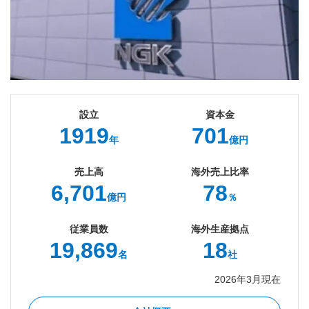
モーダルウィンドウを開きます
設立
資本金
1919
701
年
億円
売上高
海外売上比率
6,701
78
億円
％
従業員数
海外生産拠点
19,869
18
名
社
2026年3月現在