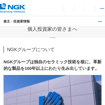
お問い合わせ
言語切り替えメニューを
サイト内検索を開
メイ
株主・投資家情報
株主・投資家情報
個人投資家の皆さまへ
NGKグループについて
NGKグループは独自のセラミック技術を核に、革新
的な製品を100年以上にわたり生み出しています。