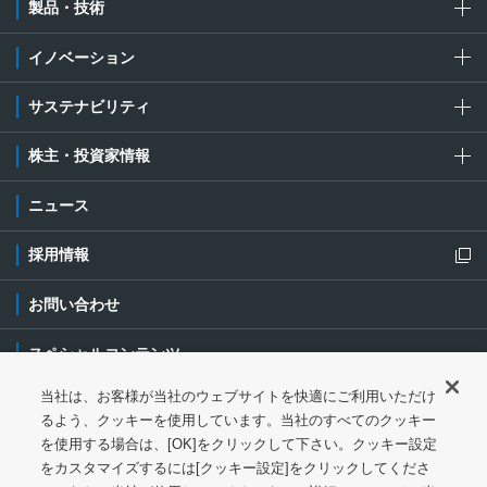
製品・技術
イノベーション
サステナビリティ
株主・投資家情報
ニュース
採用情報
新規ウィンドウを開きます
お問い合わせ
スペシャルコンテンツ
当社は、お客様が当社のウェブサイトを快適にご利用いただけ
ご利用条件・ご注意
プライバシーポリシー
新規ウィンドウを開き
るよう、クッキーを使用しています。当社のすべてのクッキー
を使用する場合は、[OK]をクリックして下さい。クッキー設定
ソーシャルメディアポリシー
クッキーポリシー
をカスタマイズするには[クッキー設定]をクリックしてくださ