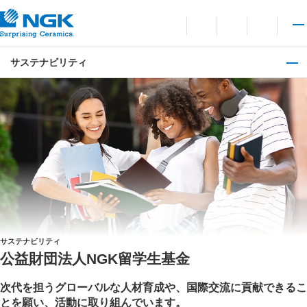
お問い合わせ
言語切り替えメニューを
サイト内検索を開
メイ
サステナビリティ
サステナビリティ
公益財団法人NGK留学生基金
次代を担うグローバルな人材育成や、国際交流に貢献できるこ
とを願い、活動に取り組んでいます。