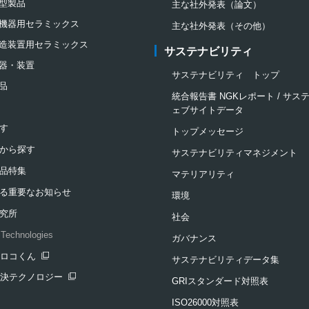
型製品
主な社外発表（論文）
機器用セラミックス
主な社外発表（その他）
造装置用セラミックス
サステナビリティ
器・装置
サステナビリティ トップ
品
統合報告書 NGKレポート / サ
ェブサイトデータ
す
トップメッセージ
から探す
サステナビリティマネジメント
品特集
マテリアリティ
る重要なお知らせ
環境
究所
社会
Technologies
ガバナンス
クロコくん
サステナビリティデータ集
ンドウを開きます
解決テクノロジー
GRIスタンダード対照表
ンドウを開きます
ISO26000対照表