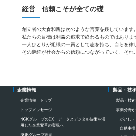
経営 信頼こそが全ての礎
創立者の大倉和親は次のような言葉を残しています
私たちの目標は利益の追求で終わるものではありま
一人ひとりが組織の一員として志を持ち、自らを律
その継続が社会からの信頼につながっていく、それ
企業情報
製品・技
企業情報 トップ
製品・技術
トップメッセージ
事業分野か
NGKグループのDX データとデジタル技術を活
がいし・
用した企業変革の実現へ
自動車排
NGKグループ理念