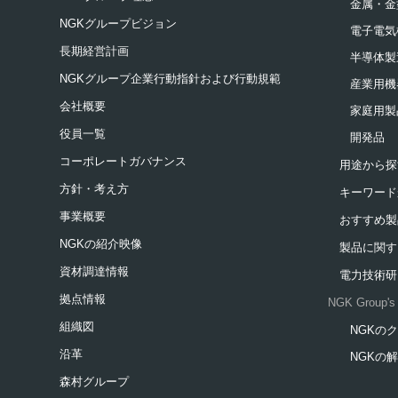
金属・金
NGKグループビジョン
電子電気
長期経営計画
半導体製
NGKグループ企業行動指針および行動規範
産業用機
会社概要
家庭用製
役員一覧
開発品
コーポレートガバナンス
用途から探
方針・考え方
キーワード
事業概要
おすすめ製
NGKの紹介映像
製品に関す
資材調達情報
電力技術研
拠点情報
NGK Group's 
組織図
NGKの
新規ウィ
沿革
NGKの
新規ウィ
森村グループ