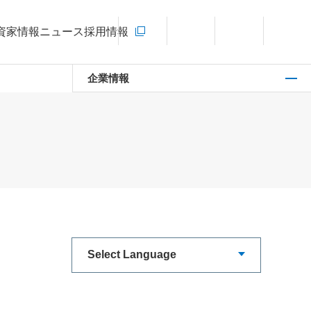
お問い合わせ
資家情報
ニュース
採用情報
新規ウィンドウを開きます
言語切り替えメニューを開く
サイト内検索を開く
メインメ
企業情報