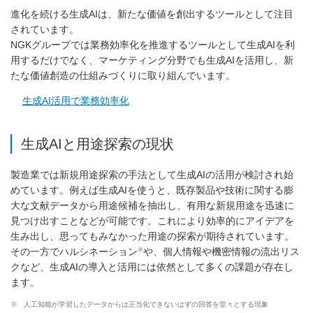
進化を続ける生成AIは、新たな価値を創出するツールとして注目
されています。
NGKグループでは業務効率化を推進するツールとして生成AIを利
用するだけでなく、マーケティング分野でも生成AIを活用し、新
たな価値創造の仕組みづくりに取り組んでいます。
生成AI活用で業務効率化
生成AIと用途探索の現状
製造業では新規用途探索の手法として生成AIの活用が検討され始
めています。例えば生成AIを使うと、既存製品や技術に関する膨
大な文献データから用途候補を抽出し、有用な新規用途を迅速に
見つけ出すことなどが可能です。これにより効率的にアイデアを
生み出し、思ってもみなかった用途の探索が期待されています。
※
その一方でハルシネーション
や、個人情報や機密情報の流出リス
クなど、生成AIの導入と活用には依然として多くの課題が存在し
ます。
※
人工知能が学習したデータからは正当化できないはずの回答を堂々とする現象