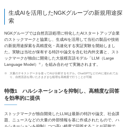
生成AIを活用したNGKグループの新規用途探
索
NGKグループでは自然言語処理に特化したAIスタートアップ企業
のストックマークと協業し、生成AIを活用して当社の製品や技術
の新規用途探索を高精度化・高速化する実証実験を開始しまし
た。実験は当社が保有する特許や論文を含む社内外文書と、スト
ックマークが独自に開発した大規模言語モデル「LLM（Large
※
Language Model）
」を組み合わせて実施されます。
※
大量のテキストデータを使ってAIが分析するモデル。ChatGPTなどのAIに使われてお
り、自然言語を用いたさまざまな処理を高精度で行うことが可能
特徴1 ハルシネーションを抑制し、高精度な回答
を効率的に提供
ストックマークが独自開発したLLMは最新の特許や論文、社会課
題、ニュースなどの大量の外部情報を基に作成されたもので、ハ
ルシネーションを抑制しつつ高い精度で回答することが可能で