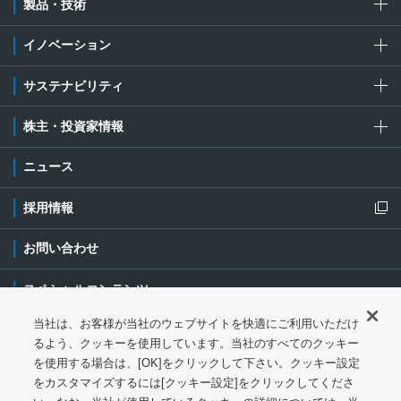
製品・技術
イノベーション
サステナビリティ
株主・投資家情報
ニュース
採用情報
新規ウィンドウを開きます
お問い合わせ
スペシャルコンテンツ
当社は、お客様が当社のウェブサイトを快適にご利用いただけ
ご利用条件・ご注意
プライバシーポリシー
新規ウィンドウを開き
るよう、クッキーを使用しています。当社のすべてのクッキー
を使用する場合は、[OK]をクリックして下さい。クッキー設定
ソーシャルメディアポリシー
クッキーポリシー
をカスタマイズするには[クッキー設定]をクリックしてくださ