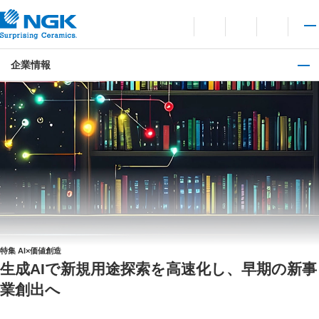
お問い合わせ
言語切り替えメニューを
サイト内検索を開
メイ
企業情報
特集 AI×価値創造
生成AIで新規用途探索を高速化し、早期の新事
業創出へ