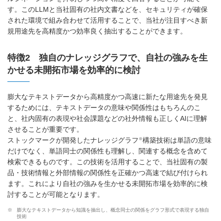
す。このLLMと当社固有の社内文書などを、セキュリティが確保
された環境で組み合わせて活用することで、当社が注目すべき新
規用途先を高精度かつ効率良く抽出することができます。
特徴2 独自のナレッジグラフで、自社の強みを生
かせる未開拓市場を効率的に検討
膨大なテキストデータから高精度かつ高速に新たな用途先を発見
するためには、テキストデータの意味や関係性はもちろんのこ
と、社内固有の表現や社会課題などの社外情報も正しくAIに理解
させることが重要です。
※
ストックマークが開発したナレッジグラフ
構築技術は単語の意味
だけでなく、単語同士の関係性も理解し、関連する概念を含めて
検索できるものです。この技術を活用することで、当社固有の製
品・技術情報と外部情報の関係性を正確かつ高速で結び付けられ
ます。これにより自社の強みを生かせる未開拓市場を効率的に検
討することが可能となります。
※
膨大なテキストデータから知識を抽出し、概念同士の関係をグラフ形式で表現する独自
技術