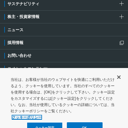
サステナビリティ
株主・投資家情報
ニュース
採用情報
新規ウィンドウを開きます
お問い合わせ
スペシャルコンテンツ
当社は、お客様が当社のウェブサイトを快適にご利用いただけ
ご利用条件・ご注意
プライバシーポリシー
新規ウィンドウを開き
るよう、クッキーを使用しています。当社のすべてのクッキー
を使用する場合は、[OK]をクリックして下さい。クッキー設定
ソーシャルメディアポリシー
クッキーポリシー
をカスタマイズするには[クッキー設定]をクリックしてくださ
い。なお、当社が使用しているクッキーの詳細については、当
特定個人情報等の基本方針
ウェブアクセシビリティ対応
社クッキーポリシーをご覧ください。
クッキーポリシー
サイトマップ
クッキー設定
OK