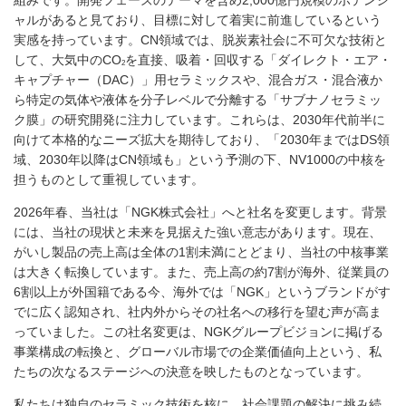
組みです。開発フェーズのテーマを含め2,000億円規模のポテンシ
ャルがあると見ており、目標に対して着実に前進しているという
実感を持っています。CN領域では、脱炭素社会に不可欠な技術と
して、大気中のCO
を直接、吸着・回収する「ダイレクト・エア・
2
キャプチャー（DAC）」用セラミックスや、混合ガス・混合液か
ら特定の気体や液体を分子レベルで分離する「サブナノセラミッ
ク膜」の研究開発に注力しています。これらは、2030年代前半に
向けて本格的なニーズ拡大を期待しており、「2030年まではDS領
域、2030年以降はCN領域も」という予測の下、NV1000の中核を
担うものとして重視しています。
2026年春、当社は「NGK株式会社」へと社名を変更します。背景
には、当社の現状と未来を見据えた強い意志があります。現在、
がいし製品の売上高は全体の1割未満にとどまり、当社の中核事業
は大きく転換しています。また、売上高の約7割が海外、従業員の
6割以上が外国籍である今、海外では「NGK」というブランドがす
でに広く認知され、社内外からその社名への移行を望む声が高ま
っていました。この社名変更は、NGKグループビジョンに掲げる
事業構成の転換と、グローバル市場での企業価値向上という、私
たちの次なるステージへの決意を映したものとなっています。
私たちは独自のセラミック技術を核に、社会課題の解決に挑み続