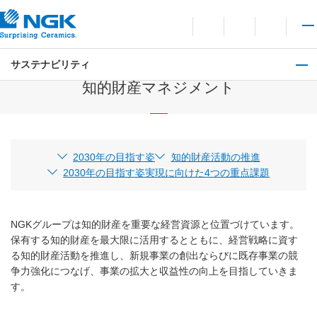
お問い合わせ
言語切り替えメニューを
サイト内検索を開
メイ
サステナビリティ
ガバナンス
知的財産マネジメント
2030年の目指す姿
知的財産活動の推進
2030年の目指す姿実現に向けた4つの重点課題
NGKグループは知的財産を重要な経営資源と位置づけています。
保有する知的財産を最大限に活用するとともに、経営戦略に資す
る知的財産活動を推進し、新規事業の創出ならびに既存事業の競
争力強化につなげ、事業の拡大と収益性の向上を目指していきま
す。