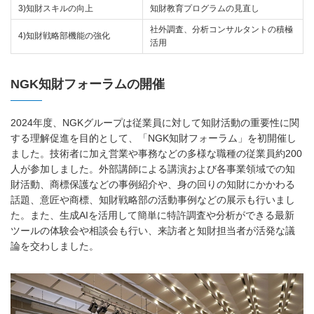
3)知財スキルの向上
知財教育プログラムの見直し
社外調査、分析コンサルタントの積極
4)知財戦略部機能の強化
活用
NGK知財フォーラムの開催
2024年度、NGKグループは従業員に対して知財活動の重要性に関
する理解促進を目的として、「NGK知財フォーラム」を初開催し
ました。技術者に加え営業や事務などの多様な職種の従業員約200
人が参加しました。外部講師による講演および各事業領域での知
財活動、商標保護などの事例紹介や、身の回りの知財にかかわる
話題、意匠や商標、知財戦略部の活動事例などの展示も行いまし
た。また、生成AIを活用して簡単に特許調査や分析ができる最新
ツールの体験会や相談会も行い、来訪者と知財担当者が活発な議
論を交わしました。