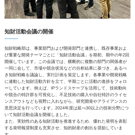
知財活動会議の開催
知財戦略部は、事業部門および開発部門と連携し、既存事業およ
び重要な開発テーマごとに「知財活動会議」を期初、期中の年2回
開催しています。この会議では、横断的に複数の部門の関係者が
一同に会して、市場や競合状況などの分析結果に基づき、あるべ
き知財戦略を議論し、実行計画を策定します。各事業や開発戦略
に連動した知財活動方針を立て、半期ごとに活動の進捗をフォロ
ーしています。例えば、IPランドスケープを活用して、技術動向
や競合の特許群を可視化し、不足技術の購入や自社特許のライセ
ンスアウトなども視野に入れながら、研究開発やアライアンスの
意思決定を行っています。2024年度は延べ30以上の技術分野につ
いて知財活動会議を開催しました。
また、実効性のある知財活動を推進するため、優れた発明を表彰
する発明報奨制度も充実させ、知的財産の創出を奨励していま
す。