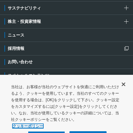
サステナビリティ
株主・投資家情報
ニュース
採用情報
新規ウィンドウを開きます
お問い合わせ
スペシャルコンテンツ
当社は、お客様が当社のウェブサイトを快適にご利用いただけ
ご利用条件・ご注意
プライバシーポリシー
新規ウィンドウを開き
るよう、クッキーを使用しています。当社のすべてのクッキー
を使用する場合は、[OK]をクリックして下さい。クッキー設定
ソーシャルメディアポリシー
クッキーポリシー
をカスタマイズするには[クッキー設定]をクリックしてくださ
い。なお、当社が使用しているクッキーの詳細については、当
特定個人情報等の基本方針
ウェブアクセシビリティ対応
社クッキーポリシーをご覧ください。
クッキーポリシー
サイトマップ