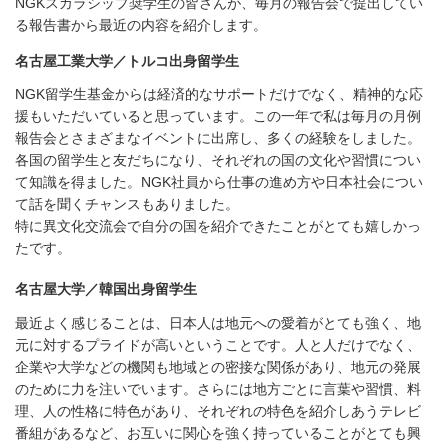
NGKスカラシップ奨学生の皆さんが、毎月の報告会で提出してい
る報告書から最近の内容を紹介します。
名古屋工業大学／トルコ出身留学生
NGK留学生基金からは経済的なサポートだけでなく、精神的な応
援もいただいていると思っています。この一年で私は毎月の月例
報告会とさまざまなイベントに出席し、多くの経験をしました。
各国の留学生と友だちになり、それぞれの国の文化や習慣につい
て知識を得ました。NGK社員から仕事の進め方や日本社会につい
て話を聞くチャンスもありました。
特に異文化交流会で自分の国を紹介できたことがとても嬉しかっ
たです。
名古屋大学／韓国出身留学生
最近よく感じることは、日本人は地元への愛着がとても強く、地
元に対するプライドが高いということです。人と人だけでなく、
企業や大学などの機関も地域との密接な関係があり、地元の発展
のために力を注いでいます。さらには地方ごとに言葉や習慣、料
理、人の性格に特色があり、それぞれの特色を紹介しあうテレビ
番組があるなど、お互いに関心を強く持っていることがとても興