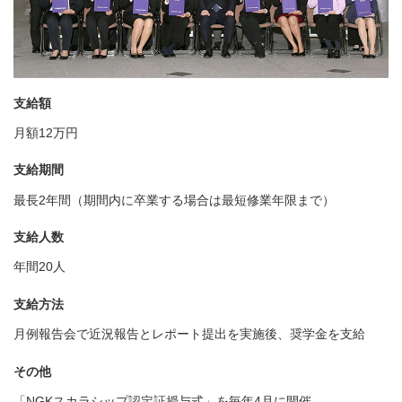
支給額
月額12万円
支給期間
最長2年間（期間内に卒業する場合は最短修業年限まで）
支給人数
年間20人
支給方法
月例報告会で近況報告とレポート提出を実施後、奨学金を支給
その他
「NGKスカラシップ認定証授与式」を毎年4月に開催