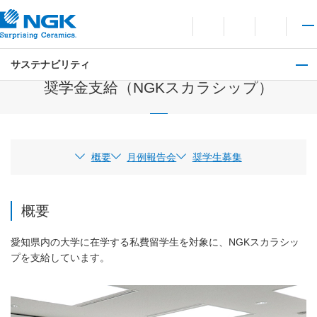
お問い合わせ
言語切り替えメニューを
サイト内検索を開
メイ
サステナビリティ
公益財団法人NGK留学生基金
奨学金支給（NGKスカラシップ）
概要
月例報告会
奨学生募集
概要
愛知県内の大学に在学する私費留学生を対象に、NGKスカラシッ
プを支給しています。