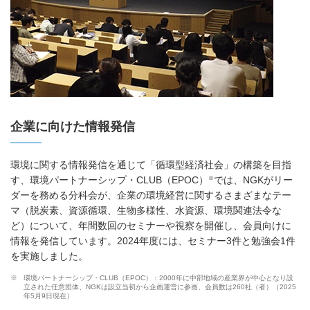
企業に向けた情報発信
環境に関する情報発信を通じて「循環型経済社会」の構築を目指
※
す、環境パートナーシップ・CLUB（EPOC）
では、NGKがリー
ダーを務める分科会が、企業の環境経営に関するさまざまなテー
マ（脱炭素、資源循環、生物多様性、水資源、環境関連法令な
ど）について、年間数回のセミナーや視察を開催し、会員向けに
情報を発信しています。2024年度には、セミナー3件と勉強会1件
を実施しました。
※
環境パートナーシップ・CLUB（EPOC）：2000年に中部地域の産業界が中心となり設
立された任意団体、NGKは設立当初から企画運営に参画、会員数は260社（者）（2025
年5月9日現在）