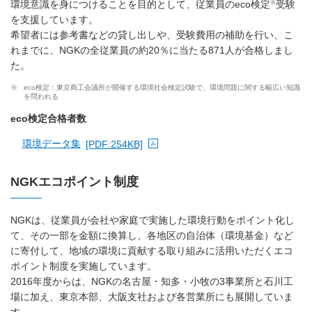
※
環境意識を身につけることを目的として、従業員のeco検定
受験
を支援しています。
希望者には参考書などの貸し出しや、受験費用の補助を行い、こ
れまでに、NGKの全従業員の約20％に当たる871人が合格しまし
た。
※
eco検定：東京商工会議所が開催する環境社会検定試験で、環境問題に関する幅広い知識
を問われる
eco検定合格者数
環境データ集
[PDF:254KB]
PDFファイルが新規ウィンドウで開きます
NGKエコポイント制度
NGKは、従業員が会社や家庭で実施した環境行動をポイント化し
て、その一部を金額に換算し、各地区の自治体（環境基金）など
に寄付して、地域の環境に貢献する取り組みに活用いただくエコ
ポイント制度を実施しています。
2016年度からは、NGKの名古屋・知多・小牧の3事業所と石川工
場に加え、東京本部、大阪支社および各営業所にも展開していま
す。