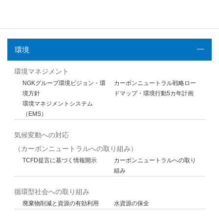
環境
環境マネジメント
NGKグループ環境ビジョン・環
カーボンニュートラル戦略ロー
境方針
ドマップ・環境行動5カ年計画
環境マネジメントシステム
（EMS）
気候変動への対応
（カーボンニュートラルへの取り組み）
TCFD提言に基づく情報開示
カーボンニュートラルへの取り
組み
循環型社会への取り組み
廃棄物削減と資源の有効利用
水資源の保全