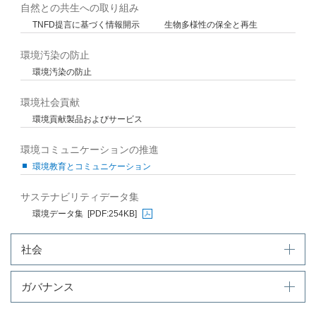
自然との共生への取り組み
TNFD提言に基づく情報開示
生物多様性の保全と再生
環境汚染の防止
環境汚染の防止
環境社会貢献
環境貢献製品およびサービス
環境コミュニケーションの推進
環境教育とコミュニケーション
サステナビリティデータ集
環境データ集
[PDF:254KB]
PDFファイルが新規ウィンドウで開きます
社会
ガバナンス