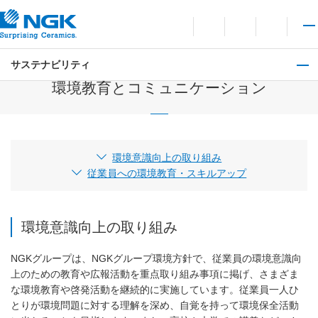
お問い合わせ
言語切り替えメニューを
サイト内検索を開
メイ
サステナビリティ
環境
環境教育とコミュニケーション
環境意識向上の取り組み
従業員への環境教育・スキルアップ
環境意識向上の取り組み
NGKグループは、NGKグループ環境方針で、従業員の環境意識向
上のための教育や広報活動を重点取り組み事項に掲げ、さまざま
な環境教育や啓発活動を継続的に実施しています。従業員一人ひ
とりが環境問題に対する理解を深め、自覚を持って環境保全活動