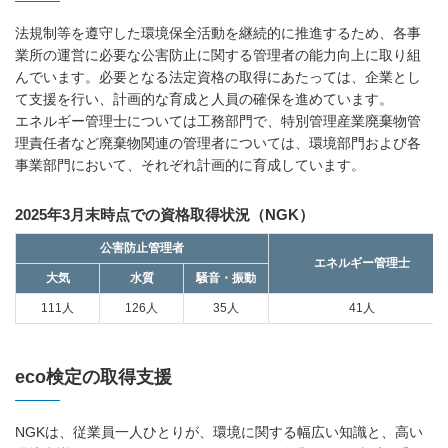
法規制等を遵守した環境保全活動を継続的に推進するため、各事
業所の運営に必要な公害防止に関する管理者の能力向上に取り組
んでいます。必要となる法定資格の取得にあたっては、企業とし
て支援を行い、計画的な育成と人員の確保を進めています。
エネルギー管理士については工務部門で、特別管理産業廃棄物管
理責任者など廃棄物関連の管理者については、環境部門および各
事業部門において、それぞれ計画的に育成しています。
2025年3月末時点での資格取得状況（NGK）
公害防止管理者
エネルギー管理士
大気
水質
騒音・振動
111人
126人
35人
41人
eco検定の取得支援
NGKは、従業員一人ひとりが、環境に関する幅広い知識と、高い