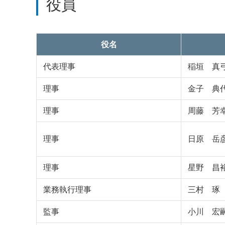
役員
役名
代表理事
稲垣 真
理事
金子 典
理事
周藤 芳
理事
日原 岳
理事
星野 昌
業務執行理事
三村 琢
監事
小川 宏