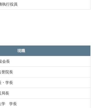
務執行役員
現職
役会長
名誉院長
長・学長
送局長
大学 学長