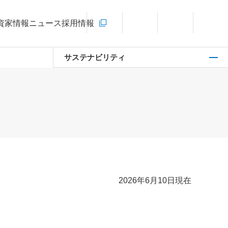
お問い合わせ
資家情報
ニュース
採用情報
新規ウィンドウを開きます
言語切り替えメニューを開く
サイト内検索を開く
メインメ
サステナビリティ
2026年6月10日現在