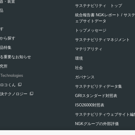
器・装置
サステナビリティ トップ
品
統合報告書 NGKレポート / サ
ェブサイトデータ
す
トップメッセージ
から探す
サステナビリティマネジメント
品特集
マテリアリティ
る重要なお知らせ
環境
究所
社会
Technologies
ガバナンス
クロコくん
サステナビリティデータ集
ンドウを開きます
解決テクノロジー
GRIスタンダード対照表
ンドウを開きます
ISO26000対照表
サステナビリティウェブサイト編
NGKグループの外部評価
投資家・評価機関の方へ