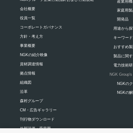
産業用機
会社概要
家庭用製
役員一覧
開発品
コーポレートガバナンス
用途から探
方針・考え方
キーワード
事業概要
おすすめ製
NGKの紹介映像
製品に関す
資材調達情報
電力技術研
拠点情報
NGK Group's 
組織図
NGKの
新規ウィ
沿革
NGKの
新規ウィ
森村グループ
CM・広告ギャラリー
刊行物ダウンロード
外部評価・受賞歴