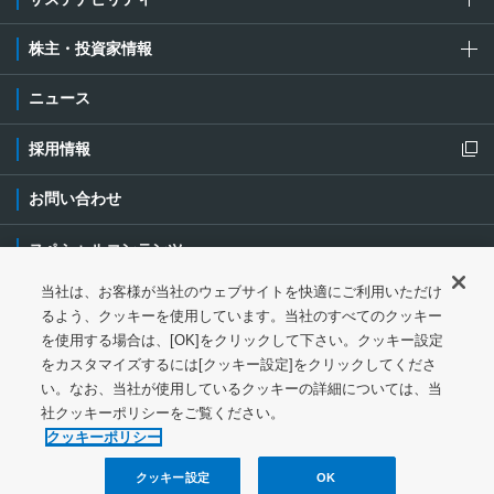
株主・投資家情報
ニュース
採用情報
新規ウィンドウを開きます
お問い合わせ
スペシャルコンテンツ
当社は、お客様が当社のウェブサイトを快適にご利用いただけ
ご利用条件・ご注意
プライバシーポリシー
新規ウィンドウを開き
るよう、クッキーを使用しています。当社のすべてのクッキー
を使用する場合は、[OK]をクリックして下さい。クッキー設定
ソーシャルメディアポリシー
クッキーポリシー
をカスタマイズするには[クッキー設定]をクリックしてくださ
い。なお、当社が使用しているクッキーの詳細については、当
特定個人情報等の基本方針
ウェブアクセシビリティ対応
社クッキーポリシーをご覧ください。
クッキーポリシー
サイトマップ
クッキー設定
OK
© 1997-
2026
NGK Corporation