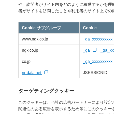
や、訪問者がサイト内をどのように移動するかを理
者がサイトを訪問したことや利用者のサイト上での
Cookie サブグループ
Cookie
パ
www.ngk.co.jp
_ga_xxxxxxxxxx
フ
ォ
ー
マ
ngk.co.jp
_ga
,
_ga_xx
ン
ス
ク
co.jp
_ga_xxxxxxxxxx
ッ
キ
ー
nr-data.net
JSESSIONID
ターゲティングクッキー
このクッキーは、当社の広告パートナーにより設定
関連性のある広告を表示するため等にこのクッキー