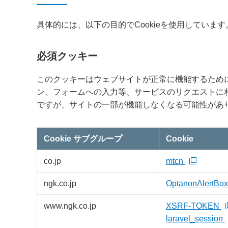
具体的には、以下の目的でCookieを使用しています
必須クッキー
このクッキーはウェブサイトが正常に機能するため
ン、フォームへの入力等、サービスのリクエストに
ですが、サイトの一部が機能しなくなる可能性があ
Cookie サブグループ
Cookie
必
co.jp
mtcn
須
ク
ッ
キ
ngk.co.jp
OptanonAlertBo
ー
www.ngk.co.jp
XSRF-TOKEN
laravel_session