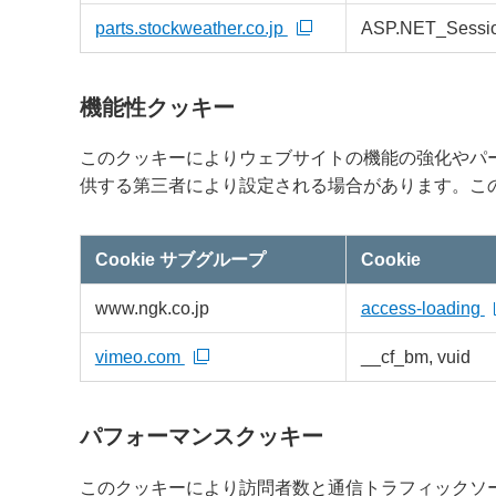
parts.stockweather.co.jp
ASP.NET_Sessio
機能性クッキー
このクッキーによりウェブサイトの機能の強化やパ
供する第三者により設定される場合があります。こ
Cookie サブグループ
Cookie
機
www.ngk.co.jp
access-loading
能
性
ク
ッ
vimeo.com
__cf_bm, vuid
キ
ー
パフォーマンスクッキー
このクッキーにより訪問者数と通信トラフィックソ