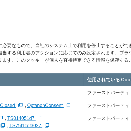
。
に必要なもので、当社のシステム上で利用を停止することがで
相当する利用者のアクションに応じてのみ設定されます。ブラ
ります。このクッキーが個人を直接特定できる情報を保存する
使用されている Cook
ファーストパーティ
xClosed
,
OptanonConsent
ファーストパーティ
,
TS014051d7
,
ファーストパーティ
,
TS75f1cdf3027