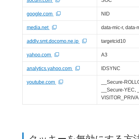
socdm.com
SOC
google.com
NID
media.net
data-mic-r, data-m
addlv.smt.docomo.ne.jp
targetcid10
yahoo.com
A3
analytics.yahoo.com
IDSYNC
youtube.com
__Secure-ROLL
__Secure-YEC, 
VISITOR_PRIV
クッキーを無効にする方