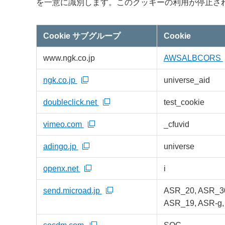
を一意に識別します。このクッキーの利用が停止さ
Cookie サブグループ
Cookie
タ
www.ngk.co.jp
AWSALBCORS
ー
ゲ
テ
ィ
ngk.co.jp
universe_aid
ン
グ
ク
doubleclick.net
test_cookie
ッ
キ
ー
vimeo.com
_cfuvid
adingo.jp
universe
openx.net
i
send.microad.jp
ASR_20, ASR_30
ASR_19, ASR-g