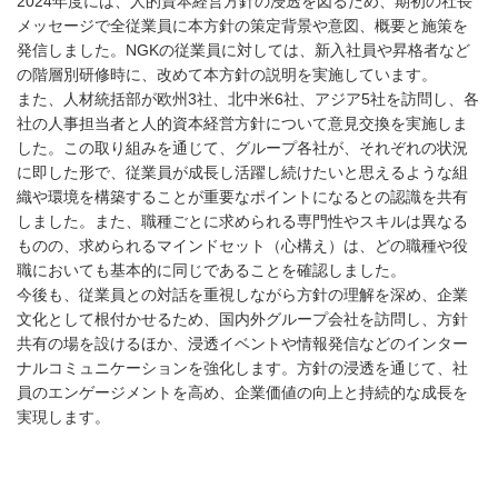
2024年度には、人的資本経営方針の浸透を図るため、期初の社長
メッセージで全従業員に本方針の策定背景や意図、概要と施策を
発信しました。NGKの従業員に対しては、新入社員や昇格者など
の階層別研修時に、改めて本方針の説明を実施しています。
また、人材統括部が欧州3社、北中米6社、アジア5社を訪問し、各
社の人事担当者と人的資本経営方針について意見交換を実施しま
した。この取り組みを通じて、グループ各社が、それぞれの状況
に即した形で、従業員が成長し活躍し続けたいと思えるような組
織や環境を構築することが重要なポイントになるとの認識を共有
しました。また、職種ごとに求められる専門性やスキルは異なる
ものの、求められるマインドセット（心構え）は、どの職種や役
職においても基本的に同じであることを確認しました。
今後も、従業員との対話を重視しながら方針の理解を深め、企業
文化として根付かせるため、国内外グループ会社を訪問し、方針
共有の場を設けるほか、浸透イベントや情報発信などのインター
ナルコミュニケーションを強化します。方針の浸透を通じて、社
員のエンゲージメントを高め、企業価値の向上と持続的な成長を
実現します。