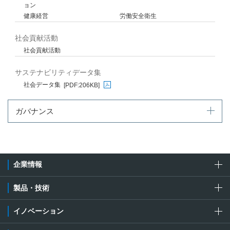
ョン
健康経営
労働安全衛生
社会貢献活動
社会貢献活動
サステナビリティデータ集
社会データ集
[PDF:206KB]
PDFファイルが新規ウィンドウで開きます
ガバナンス
企業情報
製品・技術
イノベーション