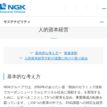
お問い合わせ
言語切り替えメニューを
サイト内検索を開
メイ
サステナビリティ
社会
人的資本経営
基本的な考え方
推進体制
人的資本経営方針の浸透に向けた取り組み
基本的な考え方
NGKグループでは、2050年のありたい姿「独自のセラミック技術
でカーボンニュートラルとデジタル社会に貢献する」を実現する
ために、なすべきこととして5つの変革を定め、事業構成の転換を
図っています。この5つの変革の中でも、ESG課題への対応を経営