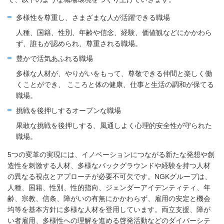
多様性を尊重し、さまざまな人が活躍できる職場
人種、国籍、性別、年齢や信念、経験、価値観などにかかわら
ず、誰もが認められ、尊重される職場。
豊かで活気あふれる職場
多様な人材が、やりがいをもって、尊敬できる仲間と楽しく働
くことができ、 こころと体の健康、仕事と生活の調和が保てる
職場。
挑戦を後押しするオープンな職場
果敢な挑戦を後押しする、風通しよく心理的安全性が守られた
職場。
5つの変革の実現には、イノベーションにつながる新たな発想や創
造性を刺激する人材、多様なバックグラウンドや経験を持つ人材
の異なる視点とアプローチが必要不可欠です。NGKグループは、
人種、国籍、性別、性的指向、ジェンダーアイデンティティ、年
齢、宗教、信条、障がいの有無にかかわらず、雇用の安定と機会
均等を基本方針に多様な人材を登用しています。両立支援、障が
い者雇用、多様性への理解を進める啓発活動などのダイバーシテ