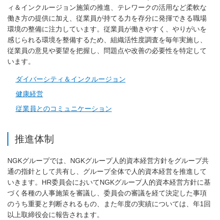
ィ＆インクルージョン施策の推進、テレワークの活用など柔軟な
働き方の提供に加え、従業員が持てる力を存分に発揮できる職場
環境の整備に注力しています。従業員が働きやすく、やりがいを
感じられる環境を整備するため、組織活性度調査を毎年実施し、
従業員の意見や要望を把握し、問題点や改善の必要性を特定して
います。
ダイバーシティ＆インクルージョン
健康経営
従業員とのコミュニケーション
推進体制
NGKグループでは、NGKグループ人的資本経営方針をグループ共
通の指針として共有し、グループ全体で人的資本経営を推進して
いきます。HR委員会においてNGKグループ人的資本経営方針に基
づく各種の人事施策を審議し、委員会の審議を経て決定した事項
のうち重要と判断されるもの、また年度の実績については、年1回
以上取締役会に報告されます。