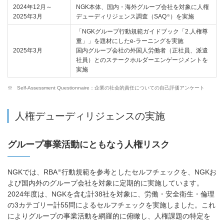
2024年12月～
NGK本体、国内・海外グループ会社を対象に人権
※
2025年3月
デューディリジェンス調査（SAQ
）を実施
「NGKグループ行動規範ガイドブック「2.人権尊
重」」を題材にしたe-ラーニングを実施
2025年3月
国内グループ会社の外国人労働者（正社員、派遣
社員）とのステークホルダーエンゲージメントを
実施
※
Self-Assessment Questionnaire：企業の社会的責任についての自己評価アンケート
人権デューディリジェンスの実施
グループ事業活動にともなう人権リスク
※
NGKでは、RBA
行動規範を参考としたセルフチェックを、NGKお
よび国内外のグループ会社を対象に定期的に実施しています。
2024年度は、NGKを含む計38社を対象に、労働・安全衛生・倫理
の3カテゴリー計55問によるセルフチェックを実施しました。これ
によりグループの事業活動を網羅的に俯瞰し、人権課題の特定を