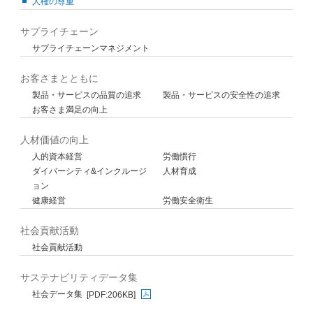
人権の尊重
サプライチェーン
サプライチェーンマネジメント
お客さまとともに
製品・サービスの品質の追求
製品・サービスの安全性の追求
お客さま満足の向上
人材価値の向上
人的資本経営
労働慣行
ダイバーシティ&インクルージ
人材育成
ョン
健康経営
労働安全衛生
社会貢献活動
社会貢献活動
サステナビリティデータ集
社会データ集
[PDF:206KB]
PDFファイルが新規ウィンドウで開きます