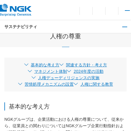
お問い合わせ
言語切り替えメニューを
サイト内検索を開
メイ
サステナビリティ
社会
人権の尊重
基本的な考え方
関連する方針・考え方
マネジメント体制
2024年度の活動
人権デューディリジェンスの実施
苦情処理メカニズムの設置
人権に関する教育
基本的な考え方
NGKグループは、企業活動における人権の尊重について、従来か
ら、従業員との関わりについてはNGKグループ企業行動指針およ