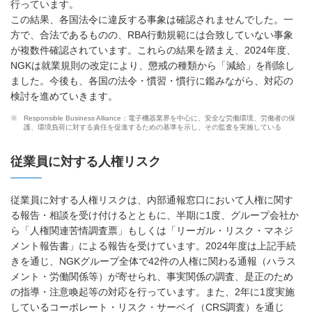
行っています。
この結果、各国法令に違反する事象は確認されませんでした。一
方で、合法であるものの、RBA行動規範には合致していない事象
が複数件確認されています。これらの結果を踏まえ、2024年度、
NGKは就業規則の改定により、懲戒の種類から「減給」を削除し
ました。今後も、各国の法令・慣習・慣行に鑑みながら、対応の
検討を進めていきます。
※
Responsible Business Alliance：電子機器業界を中心に、安全な労働環境、労働者の保
護、環境負荷に対する責任を促進するための基準を示し、その監査を実施している
従業員に対する人権リスク
従業員に対する人権リスクは、内部通報窓口において人権に関す
る報告・相談を受け付けるとともに、半期に1度、グループ会社か
ら「人権関連苦情調査票」もしくは「リーガル・リスク・マネジ
メント報告書」による報告を受けています。2024年度は上記手続
きを通じ、NGKグループ全体で42件の人権に関わる通報（ハラス
メント・労働関係等）が寄せられ、事実関係の調査、是正のため
の指導・注意喚起等の対応を行っています。また、2年に1度実施
しているコーポレート・リスク・サーベイ（CRS調査）を通じ