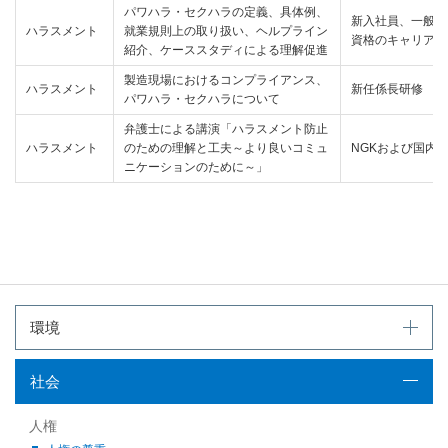
パワハラ・セクハラの定義、具体例、
新入社員、一般職
ハラスメント
就業規則上の取り扱い、ヘルプライン
資格のキャリア採
紹介、ケーススタディによる理解促進
製造現場におけるコンプライアンス、
ハラスメント
新任係長研修
パワハラ・セクハラについて
弁護士による講演「ハラスメント防止
ハラスメント
のための理解と工夫～より良いコミュ
NGKおよび国内
ニケーションのために～」
環境
社会
人権