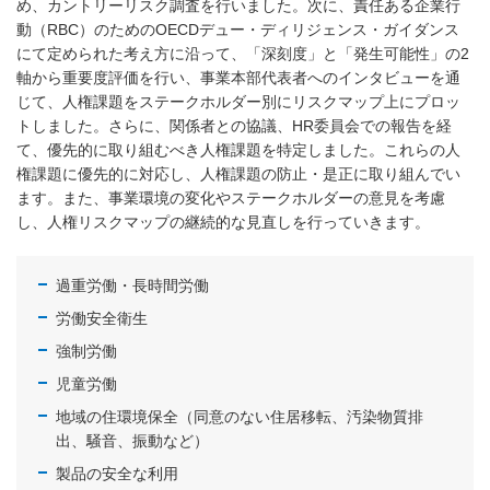
め、カントリーリスク調査を行いました。次に、責任ある企業行
動（RBC）のためのOECDデュー・ディリジェンス・ガイダンス
にて定められた考え方に沿って、「深刻度」と「発生可能性」の2
軸から重要度評価を行い、事業本部代表者へのインタビューを通
じて、人権課題をステークホルダー別にリスクマップ上にプロッ
トしました。さらに、関係者との協議、HR委員会での報告を経
て、優先的に取り組むべき人権課題を特定しました。これらの人
権課題に優先的に対応し、人権課題の防止・是正に取り組んでい
ます。また、事業環境の変化やステークホルダーの意見を考慮
し、人権リスクマップの継続的な見直しを行っていきます。
過重労働・長時間労働
労働安全衛生
強制労働
児童労働
地域の住環境保全（同意のない住居移転、汚染物質排
出、騒音、振動など）
製品の安全な利用