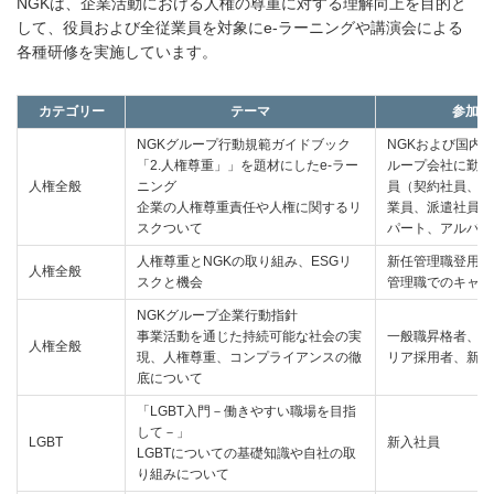
NGKは、企業活動における人権の尊重に対する理解向上を目的と
して、役員および全従業員を対象にe-ラーニングや講演会による
各種研修を実施しています。
カテゴリー
テーマ
参加者
NGKグループ行動規範ガイドブック
NGKおよび国内
「2.人権尊重」」を題材にしたe-ラー
ループ会社に勤務
人権全般
ニング
員（契約社員、再
企業の人権尊重責任や人権に関するリ
業員、派遣社員、
スクついて
パート、アルバイ
人権尊重とNGKの取り組み、ESGリ
新任管理職登用者
人権全般
スクと機会
管理職でのキャリ
NGKグループ企業行動指針
事業活動を通じた持続可能な社会の実
一般職昇格者、対
人権全般
現、人権尊重、コンプライアンスの徹
リア採用者、新入
底について
「LGBT入門－働きやすい職場を目指
して－」
LGBT
新入社員
LGBTについての基礎知識や自社の取
り組みについて