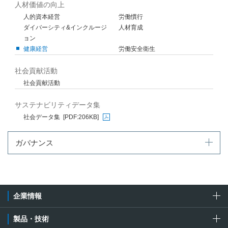
人材価値の向上
人的資本経営
労働慣行
ダイバーシティ&インクルージ
人材育成
ョン
健康経営
労働安全衛生
社会貢献活動
社会貢献活動
サステナビリティデータ集
社会データ集
[PDF:206KB]
PDFファイルが新規ウィンドウで開きます
ガバナンス
企業情報
製品・技術