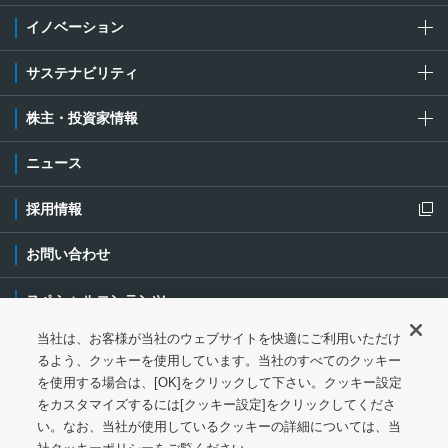
イノベーション
サステナビリティ
株主・投資家情報
ニュース
採用情報
新規ウィンドウを開きます
お問い合わせ
スペシャルコンテンツ
当社は、お客様が当社のウェブサイトを快適にご利用いただけ
ご利用条件・ご注意
プライバシーポリシー
新規ウィンドウを開き
るよう、クッキーを使用しています。当社のすべてのクッキー
を使用する場合は、[OK]をクリックして下さい。クッキー設定
ソーシャルメディアポリシー
クッキーポリシー
をカスタマイズするには[クッキー設定]をクリックしてくださ
い。なお、当社が使用しているクッキーの詳細については、当
特定個人情報等の基本方針
ウェブアクセシビリティ対応