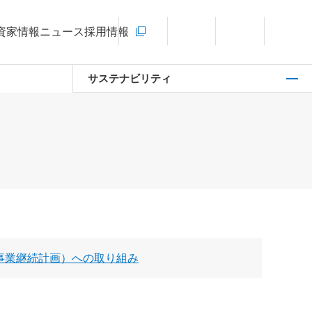
お問い合わせ
資家情報
ニュース
採用情報
新規ウィンドウを開きます
言語切り替えメニューを開く
サイト内検索を開く
メインメ
サステナビリティ
（事業継続計画）への取り組み