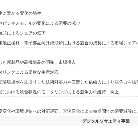
少に繋がる変化の発生
やビジネスモデルの変化による需要の減少
台頭によるシェアの低下
電池正極材・電子部品向け焼成炉における競合の成長による市場シェア
じた新製品や高機能品の開発、市場投入
タリングによる柔軟な生産対応
て環境規制を先取りした技術対応力や安定した供給力により競争力を強
品における競合状況のモニタリングによる競争力の維持、向上
要変化や環境規制への対応遅延、景況悪化による短期間での需要減等に
デジタルソサエティ事業