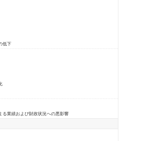
の低下
化
よる業績および財政状況への悪影響