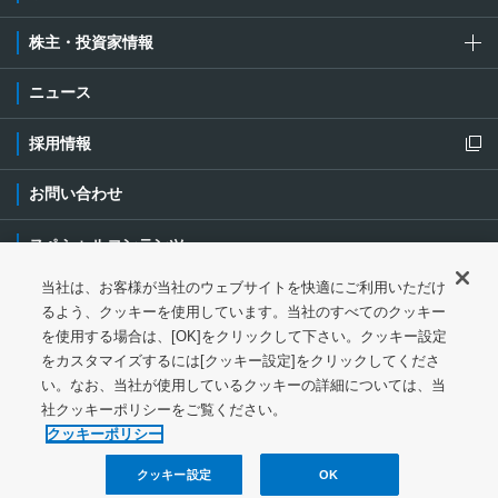
株主・投資家情報
ニュース
採用情報
新規ウィンドウを開きます
お問い合わせ
スペシャルコンテンツ
当社は、お客様が当社のウェブサイトを快適にご利用いただけ
ご利用条件・ご注意
プライバシーポリシー
新規ウィンドウを開き
るよう、クッキーを使用しています。当社のすべてのクッキー
を使用する場合は、[OK]をクリックして下さい。クッキー設定
ソーシャルメディアポリシー
クッキーポリシー
をカスタマイズするには[クッキー設定]をクリックしてくださ
い。なお、当社が使用しているクッキーの詳細については、当
特定個人情報等の基本方針
ウェブアクセシビリティ対応
社クッキーポリシーをご覧ください。
クッキーポリシー
サイトマップ
クッキー設定
OK
© 1997-
2026
NGK Corporation