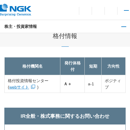
お問い合わせ
言語切り替えメニューを
サイト内検索を開
メイ
株主・投資家情報
株式・債券情報
格付情報
発行体格
格付機関名
短期
方向性
付
格付投資情報センター
ポジティ
Ａ＋
a-1
(
webサイト
)
ブ
新規ウィンドウを開きます
IR全般・株式事務に関するお問い合わせ