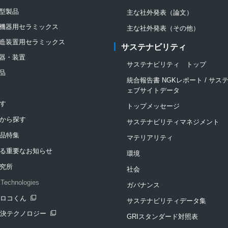
型製品
主な社外発表（論文）
機器用セラミックス
主な社外発表（その他）
造装置用セラミックス
サステナビリティ
器・装置
サステナビリティ トップ
品
統合報告書 NGKレポート / サ
ェブサイトデータ
す
トップメッセージ
から探す
サステナビリティマネジメント
品特集
マテリアリティ
る重要なお知らせ
環境
究所
社会
Technologies
ガバナンス
クロコくん
サステナビリティデータ集
ンドウを開きます
解決テクノロジー
GRIスタンダード対照表
ンドウを開きます