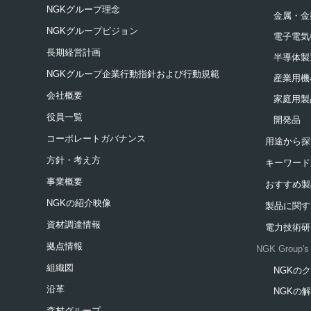
NGKグループ理念
金属・金
NGKグループビジョン
電子電気
長期経営計画
半導体製
NGKグループ企業行動指針および行動規範
産業用機
会社概要
家庭用製
役員一覧
開発品
コーポレートガバナンス
用途から探
方針・考え方
キーワード
事業概要
おすすめ製
NGKの紹介映像
製品に関す
資材調達情報
電力技術研
拠点情報
NGK Group's 
組織図
NGKの
新規ウィ
沿革
NGKの
新規ウィ
森村グループ