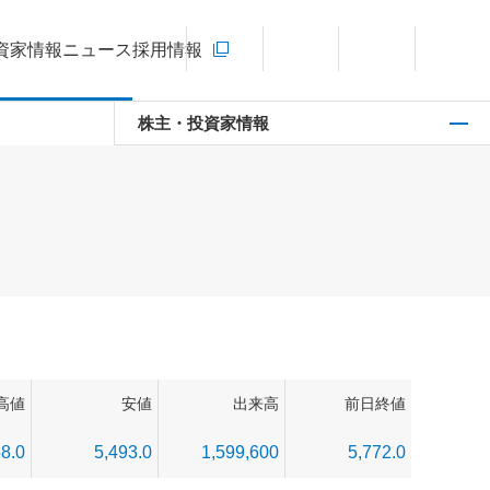
お問い合わせ
資家情報
ニュース
採用情報
新規ウィンドウを開きます
言語切り替えメニューを開く
サイト内検索を開く
メインメ
株主・投資家情報