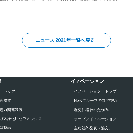
ニュース 2021年一覧へ戻る
術
イノベーション
 トップ
イノベーション トップ
ら探す
NGKグループのコア技術
電力関連装置
歴史に培われた強み
ガス浄化用セラミックス
オープンイノベーション
型製品
主な社外発表（論文）