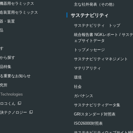
機器用セラミックス
主な社外発表（その他）
造装置用セラミックス
サステナビリティ
器・装置
サステナビリティ トップ
品
統合報告書 NGKレポート / サ
ェブサイトデータ
す
トップメッセージ
から探す
サステナビリティマネジメント
品特集
マテリアリティ
る重要なお知らせ
環境
究所
社会
Technologies
ガバナンス
クロコくん
サステナビリティデータ集
ンドウを開きます
解決テクノロジー
GRIスタンダード対照表
ンドウを開きます
ISO26000対照表
サステナビリティウェブサイト編