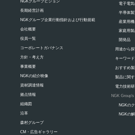
NGKグループビジョン
電子電気
長期経営計画
半導体製
NGKグループ企業行動指針および行動規範
産業用機
会社概要
家庭用製
役員一覧
開発品
コーポレートガバナンス
用途から探
方針・考え方
キーワード
事業概要
おすすめ製
NGKの紹介映像
製品に関す
資材調達情報
電力技術研
拠点情報
NGK Group's 
組織図
NGKの
新規ウィ
沿革
NGKの
新規ウィ
森村グループ
CM・広告ギャラリー