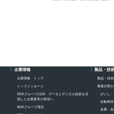
企業情報
製品・技
企業情報 トップ
製品・技術
トップメッセージ
事業分野か
NGKグループのDX データとデジタル技術を活
がいし・
用した企業変革の実現へ
自動車排
NGKグループ理念
金属・金