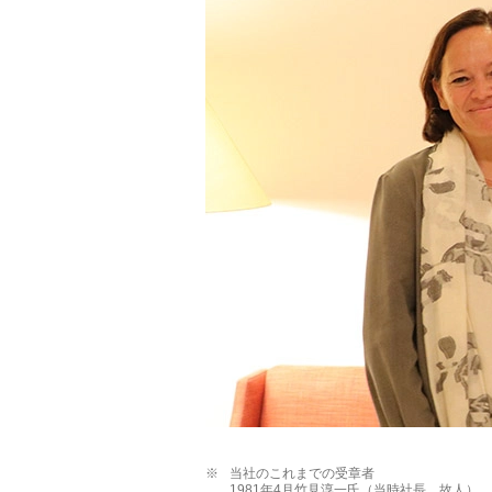
※
当社のこれまでの受章者
1981年4月竹見淳一氏（当時社長、故人）、