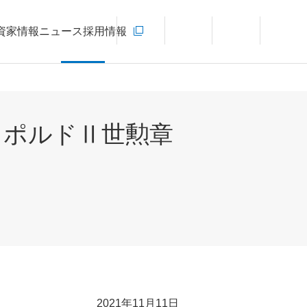
お問い合わせ
資家情報
ニュース
採用情報
新規ウィンドウを開きます
言語切り替えメニューを開く
サイト内検索を開く
メインメ
オポルドⅡ世勲章
2021年11月11日