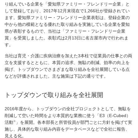
り組んでいる企業を「愛知県ファミリー・フレンドリー企業」と
して登録しており、2017年12月末現在で1,266社が登録されてい
ます。愛知県ファミリー・フレンドリー企業表彰は、登録企業の
中から他の模範となる優れた取り組みを実施している企業を愛知
県が表彰するもので、当社は「ファミリー・フレンドリー企業
賞」を受賞しました。表彰式は2月13日に名古屋市内で行われま
す。
当社は育児・介護に疾病治療を加えた3本柱で従業員の仕事との両
立を支援するとともに、本質の追求、無駄の削減、効率の向上を
掲げ、トップダウンでさまざまな取り組みを全社展開している点
などが評価されました。主な施策は下記の通りです。
トップダウンで取り組みを全社展開
2016年度から、トップダウンの全社プロジェクトとして、無駄を
削減して空いた時間をより本質的な業務に使う「E3（E-Cubed）
※
活動
」を展開。各本部長と所管役員が部門ごとに方針を掲げて実
施し、具体的な取り組み内容をデータベースなどで全社に報告、
見える化。