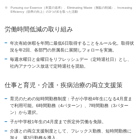
※
Pursuing our Essence（本質の追求）、Eliminating Waste（無駄の削減）、Increasing
Efficiency（効率の向上）の3つのEを取った活動
労働時間低減の取り組み
年次有給休暇を年間に最低6日取得することをルール化。取得状
況を年2回、各部門の所属長に展開しフォローを実施。
毎週水曜日と金曜日をリフレッシュデー（定時退社日）とし、
社内アナウンス放送で定時退社を奨励。
仕事と育児・介護・疾病治療の両立支援策
育児のための短時間勤務制度：子が小学校4年生になる4月度ま
で利用可能。6時間勤務（4パターン）、7時間勤務（3パター
ン）から選択。
子が中学校1年生の4月度まで所定外労働を免除。
介護との両立支援制度として、フレックス勤務、短時間勤務に
加え、週3日勤務を導入。