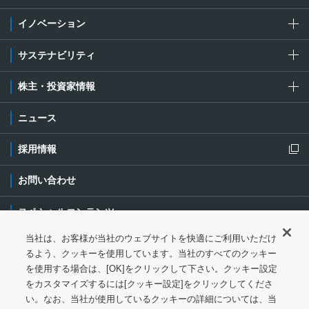
イノベーション
サステナビリティ
株主・投資家情報
ニュース
採用情報
新規ウィンドウを開きます
お問い合わせ
スペシャルコンテンツ
当社は、お客様が当社のウェブサイトを快適にご利用いただけ
ご利用条件・ご注意
プライバシーポリシー
新規ウィンドウを開き
るよう、クッキーを使用しています。当社のすべてのクッキー
を使用する場合は、[OK]をクリックして下さい。クッキー設定
ソーシャルメディアポリシー
クッキーポリシー
をカスタマイズするには[クッキー設定]をクリックしてくださ
い。なお、当社が使用しているクッキーの詳細については、当
特定個人情報等の基本方針
ウェブアクセシビリティ対応