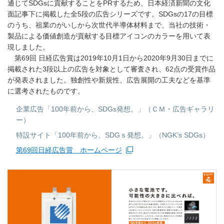
通じてSDGsに貢献することをPRするため、日本経済新聞の文化
面記事下に掲載した全5段の広告シリーズです。SDGsの17の目標
のうち、祖業のがいしから次世代半導体材料まで、当社の技術・
製品による価値創造が貢献する目標アイコンのカラーを用いて表
現しました。
第69回 日経広告賞は2019年10月1日から2020年9月30日までに
掲載された3段以上の広告を対象として審査され、62点の受賞作品
が発表されました。独創性や新規性、広告展開の工夫などを基準
に選考されたものです。
企業広告「100年前から、SDGs発想。」（ＣＭ・広告ギャラリ
ー）
特設サイト「100年前から、SDGｓ発想。」（NGK’s SDGs）
第69回日経広告賞 ホームページ
新規ウィンドウを開きます