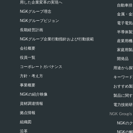
用した企業変革の実現へ
自動車排
NGKグループ理念
金属・金
NGKグループビジョン
電子電気
長期経営計画
半導体製
NGKグループ企業行動指針および行動規範
産業用機
会社概要
家庭用製
役員一覧
開発品
コーポレートガバナンス
用途から探
方針・考え方
キーワード
事業概要
おすすめ製
NGKの紹介映像
製品に関す
資材調達情報
電力技術研
拠点情報
NGK Group's 
組織図
NGKの
新規ウィ
沿革
NGKの