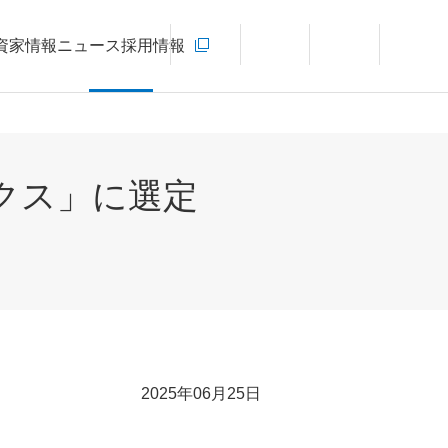
お問い合わせ
資家情報
ニュース
採用情報
新規ウィンドウを開きます
言語切り替えメニューを開く
サイト内検索を開く
メインメ
クス」に選定
2025年06月25日