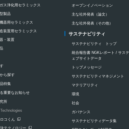
ガス浄化用セラミックス
オープンイノベーション
型製品
主な社外発表（論文）
機器用セラミックス
主な社外発表（その他）
造装置用セラミックス
サステナビリティ
器・装置
サステナビリティ トップ
品
統合報告書 NGKレポート / サ
ェブサイトデータ
す
トップメッセージ
から探す
サステナビリティマネジメント
品特集
マテリアリティ
る重要なお知らせ
環境
究所
社会
Technologies
ガバナンス
クロコくん
サステナビリティデータ集
ンドウを開きます
解決テクノロジー