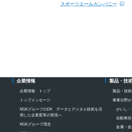
スポーツエールカンパニー
企業情報
製品・技
企業情報 トップ
製品・技術
トップメッセージ
事業分野か
NGKグループのDX データとデジタル技術を活
がいし・
用した企業変革の実現へ
自動車排
NGKグループ理念
金属・金