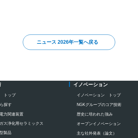
ニュース 2026年一覧へ戻る
術
イノベーション
 トップ
イノベーション トップ
ら探す
NGKグループのコア技術
電力関連装置
歴史に培われた強み
ガス浄化用セラミックス
オープンイノベーション
型製品
主な社外発表（論文）