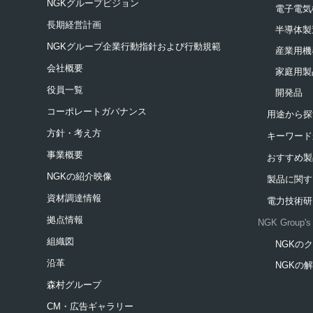
NGKグループビジョン
電子電気
長期経営計画
半導体製
NGKグループ企業行動指針および行動規範
産業用機
会社概要
家庭用製
役員一覧
開発品
コーポレートガバナンス
用途から探
方針・考え方
キーワード
事業概要
おすすめ製
NGKの紹介映像
製品に関す
資材調達情報
電力技術研
拠点情報
NGK Group's 
組織図
NGKの
新規ウィ
沿革
NGKの
新規ウィ
森村グループ
CM・広告ギャラリー