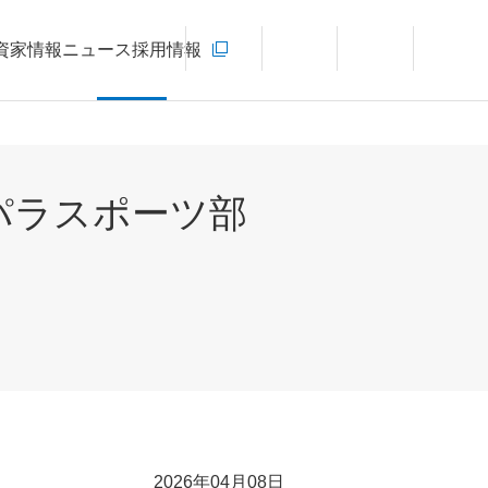
お問い合わせ
資家情報
ニュース
採用情報
新規ウィンドウを開きます
言語切り替えメニューを開く
サイト内検索を開く
メインメ
パラスポーツ部
2026年04月08日