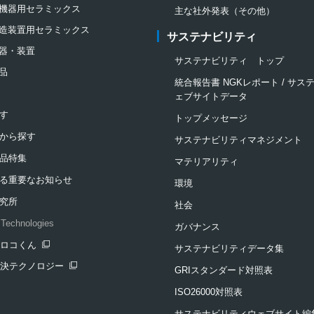
機器用セラミックス
主な社外発表（その他）
造装置用セラミックス
サステナビリティ
器・装置
サステナビリティ トップ
品
統合報告書 NGKレポート / サ
ェブサイトデータ
す
トップメッセージ
から探す
サステナビリティマネジメント
品特集
マテリアリティ
る重要なお知らせ
環境
究所
社会
Technologies
ガバナンス
クロコくん
サステナビリティデータ集
ンドウを開きます
解決テクノロジー
GRIスタンダード対照表
ンドウを開きます
ISO26000対照表
サステナビリティウェブサイト編