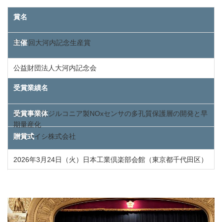
賞名
第72回大河内記念生産賞
主催
公益財団法人大河内記念会
受賞業績名
厚膜積層型ジルコニア製NOxセンサの多孔質保護層の開発と早
受賞事業体
期量産化
日本ガイシ株式会社
贈賞式
2026年3月24日（火）日本工業倶楽部会館（東京都千代田区）