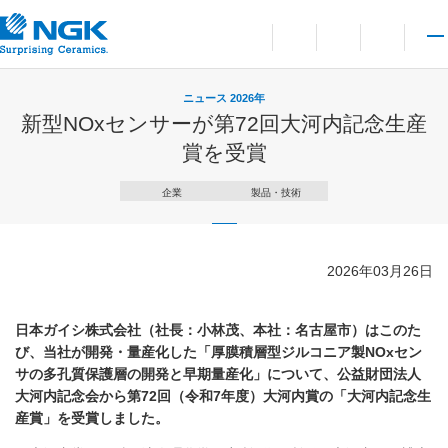
お問い合わせ
言語切り替えメニューを
サイト内検索を開
メイ
ニュース 2026年
新型NOxセンサーが第72回大河内記念生産
賞を受賞
企業
製品・技術
2026年03月26日
日本ガイシ株式会社（社長：小林茂、本社：名古屋市）はこのた
び、当社が開発・量産化した「厚膜積層型ジルコニア製NOxセン
サの多孔質保護層の開発と早期量産化」について、公益財団法人
大河内記念会から第72回（令和7年度）大河内賞の「大河内記念生
産賞」を受賞しました。