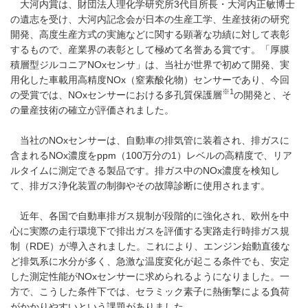
大河内賞は、財団法人理化学研究所3代目所長・大河内正敏博士
の遺志を受け、大河内記念会が日本の生産工学、生産技術の研究
開発、高度生産方式の実施などに関する顕著な功績に対して表彰
するもので、産業界の表彰として極めて名誉ある賞です。「厚膜
積層型ジルコニアNOxセンサ」は、当社が世界で初めて開発、実
用化した車載用高精度NOx（窒素酸化物）センサーであり、今回
※1
の受賞では、NOxセンサーにおける多孔質保護層
の開発と、そ
の量産技術の確立が評価されました。
当社のNOxセンサーは、自動車の排気管に装着され、排ガスに
含まれるNOx濃度をppm（100万分の1）レベルの高精度で、リア
ルタイムに測定できる製品です。排ガス中のNOx濃度を検知し
て、排ガス浄化装置の制御やその故障診断に使用されます。
近年、各国で自動車排ガス規制が段階的に強化され、欧州を中
心に実際の走行環境下で排出ガスを評価する実路走行時排ガス規
制（RDE）が導入されました。これにより、エンジン始動直後な
ど排気系に水分が多く、急激な温度変化が起こる条件でも、安定
した測定性能がNOxセンサーに求められるようになりました。一
方で、こうした条件下では、セラミック素子に熱衝撃による負荷
がかかりやすいという課題がありました。