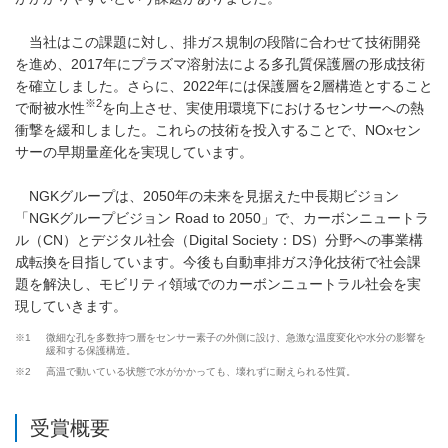
当社はこの課題に対し、排ガス規制の段階に合わせて技術開発
を進め、2017年にプラズマ溶射法による多孔質保護層の形成技術
を確立しました。さらに、2022年には保護層を2層構造とすること
※2
で耐被水性
を向上させ、実使用環境下におけるセンサーへの熱
衝撃を緩和しました。これらの技術を投入することで、NOxセン
サーの早期量産化を実現しています。
NGKグループは、2050年の未来を見据えた中長期ビジョン
「NGKグループビジョン Road to 2050」で、カーボンニュートラ
ル（CN）とデジタル社会（Digital Society：DS）分野への事業構
成転換を目指しています。今後も自動車排ガス浄化技術で社会課
題を解決し、モビリティ領域でのカーボンニュートラル社会を実
現していきます。
※1
微細な孔を多数持つ層をセンサー素子の外側に設け、急激な温度変化や水分の影響を
緩和する保護構造。
※2
高温で動いている状態で水がかかっても、壊れずに耐えられる性質。
受賞概要