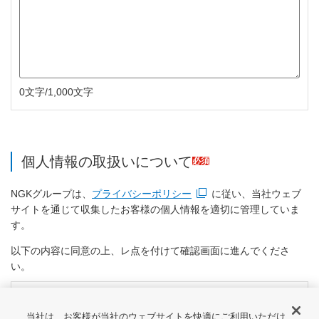
0文字/1,000文字
個人情報の取扱いについて
必須
NGKグループは、
プライバシーポリシー
に従い、当社ウェブ
新規ウィンドウを開きます
サイトを通じて収集したお客様の個人情報を適切に管理していま
す。
以下の内容に同意の上、レ点を付けて確認画面に進んでくださ
い。
個人情報の取扱いについて
ご利用条件・ご注意
および
同意する
プライバシーポリシー
を読
新規ウィンドウを開きます
新規ウィンドウを開きます
み、内容を理解し同意します。
当社は、お客様が当社のウェブサイトを快適にご利用いただけ