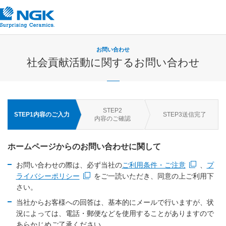
お問い合わせ
社会貢献活動に関するお問い合わせ
STEP
2
STEP
1
内容のご入力
STEP
3
送信完了
内容のご確認
ホームページからのお問い合わせに関して
お問い合わせの際は、必ず当社の
ご利用条件・ご注意
、
プ
新規ウィンドウを開きます
ライバシーポリシー
をご一読いただき、同意の上ご利用下
新規ウィンドウを開きます
さい。
当社からお客様への回答は、基本的にメールで行いますが、状
況によっては、電話・郵便などを使用することがありますので
あらかじめご了承ください。