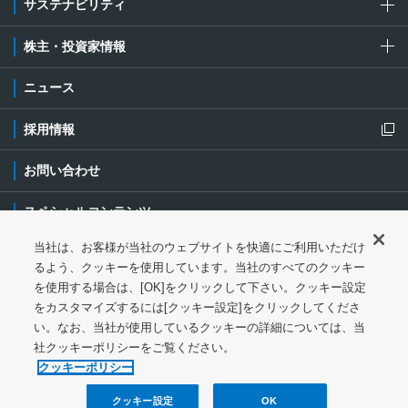
サステナビリティ
株主・投資家情報
ニュース
採用情報
新規ウィンドウを開きます
お問い合わせ
スペシャルコンテンツ
当社は、お客様が当社のウェブサイトを快適にご利用いただけ
ご利用条件・ご注意
プライバシーポリシー
新規ウィンドウを開き
るよう、クッキーを使用しています。当社のすべてのクッキー
を使用する場合は、[OK]をクリックして下さい。クッキー設定
ソーシャルメディアポリシー
クッキーポリシー
をカスタマイズするには[クッキー設定]をクリックしてくださ
い。なお、当社が使用しているクッキーの詳細については、当
特定個人情報等の基本方針
ウェブアクセシビリティ対応
社クッキーポリシーをご覧ください。
クッキーポリシー
サイトマップ
クッキー設定
OK
© 1997-
2026
NGK Corporation