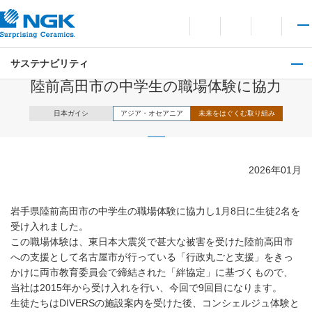
お問い合わせ
言語切り替えメニューを
サイト内検索を開
メイ
サステナビリティ
NGKグループの社会貢献活動レポート
陸前高田市の中学生の職場体験に協力
日本ガイシ
アジア・オセアニア
未来をはぐくむ取り組み
2026年01月
岩手県陸前高田市の中学生の職場体験に協力し1月8日に生徒2名を
受け入れました。
この職場体験は、東日本大震災で甚大な被害を受けた陸前高田市
への支援として名古屋市が行っている「行政丸ごと支援」をきっ
かけに両市教育委員会で締結された「絆協定」に基づくもので、
当社は2015年から受け入れを行い、今回で9回目になります。
生徒たちはDIVERSの施設案内を受けた後、コンシェルジュ体験と