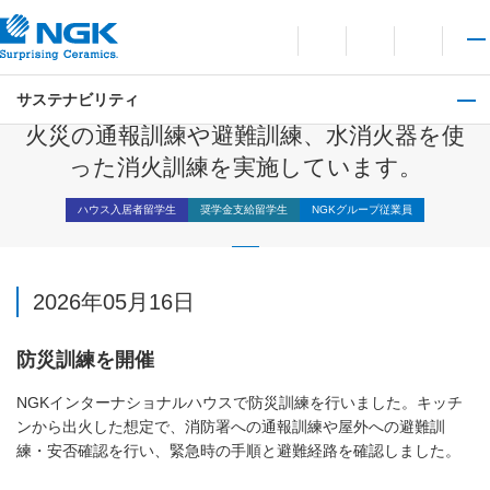
お問い合わせ
言語切り替えメニューを
サイト内検索を開
メイ
サステナビリティ
防災訓練
火災の通報訓練や避難訓練、水消火器を使
った消火訓練を実施しています。
ハウス入居者留学生
奨学金支給留学生
NGKグループ従業員
2026年05月16日
防災訓練を開催
NGKインターナショナルハウスで防災訓練を行いました。キッチ
ンから出火した想定で、消防署への通報訓練や屋外への避難訓
練・安否確認を行い、緊急時の手順と避難経路を確認しました。