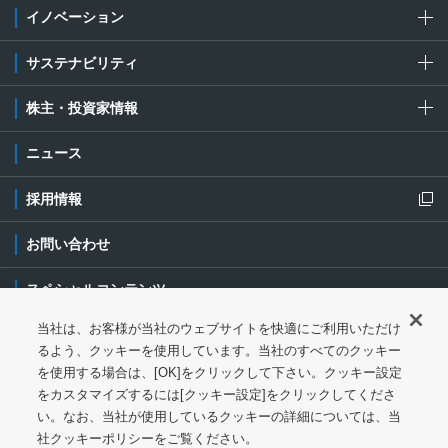
イノベーション
サステナビリティ
株主・投資家情報
ニュース
採用情報
新規ウィンドウを開きます
お問い合わせ
スペシャルコンテンツ
当社は、お客様が当社のウェブサイトを快適にご利用いただけ
ご利用条件・ご注意
プライバシーポリシー
新規ウィンドウを開き
るよう、クッキーを使用しています。当社のすべてのクッキー
を使用する場合は、[OK]をクリックして下さい。クッキー設定
ソーシャルメディアポリシー
クッキーポリシー
をカスタマイズするには[クッキー設定]をクリックしてくださ
い。なお、当社が使用しているクッキーの詳細については、当
特定個人情報等の基本方針
ウェブアクセシビリティ対応
社クッキーポリシーをご覧ください。