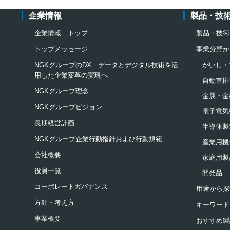
企業情報
製品・技
企業情報 トップ
製品・技術
トップメッセージ
事業分野か
NGKグループのDX データとデジタル技術を活
がいし・
用した企業変革の実現へ
自動車排
NGKグループ理念
金属・金
NGKグループビジョン
電子電気
長期経営計画
半導体製
NGKグループ企業行動指針および行動規範
産業用機
会社概要
家庭用製
役員一覧
開発品
コーポレートガバナンス
用途から探
方針・考え方
キーワード
事業概要
おすすめ製