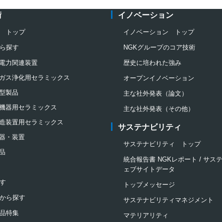
術
イノベーション
 トップ
イノベーション トップ
ら探す
NGKグループのコア技術
電力関連装置
歴史に培われた強み
ガス浄化用セラミックス
オープンイノベーション
型製品
主な社外発表（論文）
機器用セラミックス
主な社外発表（その他）
造装置用セラミックス
サステナビリティ
器・装置
サステナビリティ トップ
品
統合報告書 NGKレポート / サ
ェブサイトデータ
す
トップメッセージ
から探す
サステナビリティマネジメント
品特集
マテリアリティ