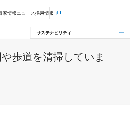
お問い合わせ
資家情報
ニュース
採用情報
新規ウィンドウを開きます
言語切り替えメニューを開く
サイト内検索を開く
メインメ
サステナビリティ
園や歩道を清掃していま