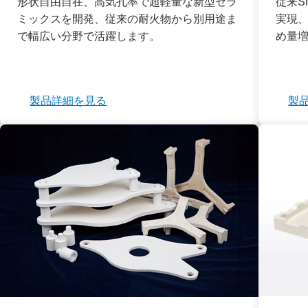
形状自由自在、高気孔率で超軽量な新型セラ
従来S
ミックスを開発、従来の耐火物から別用途ま
実現
で幅広い分野で活躍します。
め量
製品詳細を見る
製