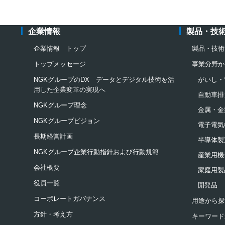
企業情報
製品・技
企業情報 トップ
製品・技術
トップメッセージ
事業分野か
NGKグループのDX データとデジタル技術を活
がいし・
用した企業変革の実現へ
自動車排
NGKグループ理念
金属・金
NGKグループビジョン
電子電気
長期経営計画
半導体製
NGKグループ企業行動指針および行動規範
産業用機
会社概要
家庭用製
役員一覧
開発品
コーポレートガバナンス
用途から探
方針・考え方
キーワード