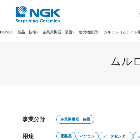
HOME
製品・技術
産業用機器・装置
耐火物製品
ムルロン（ムライト
ムル
事業分野
産業用機器・装置
用途
電装品
パソコン
データセンター