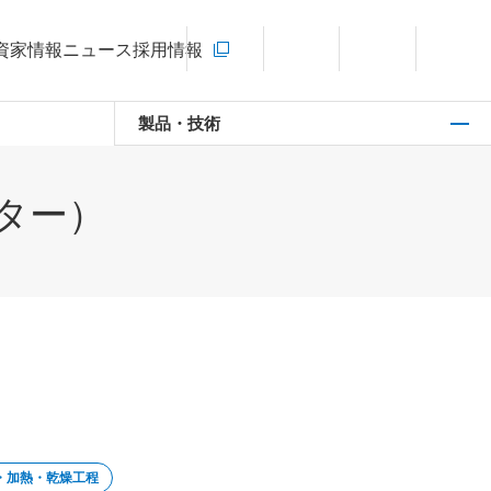
お問い合わせ
資家情報
ニュース
採用情報
新規ウィンドウを開きます
言語切り替えメニューを開く
サイト内検索を開く
メインメ
製品・技術
ター）
・加熱・乾燥工程