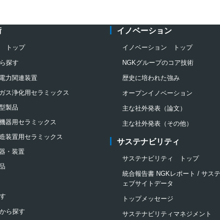
術
イノベーション
 トップ
イノベーション トップ
ら探す
NGKグループのコア技術
電力関連装置
歴史に培われた強み
ガス浄化用セラミックス
オープンイノベーション
型製品
主な社外発表（論文）
機器用セラミックス
主な社外発表（その他）
造装置用セラミックス
サステナビリティ
器・装置
サステナビリティ トップ
品
統合報告書 NGKレポート / サ
ェブサイトデータ
す
トップメッセージ
から探す
サステナビリティマネジメント