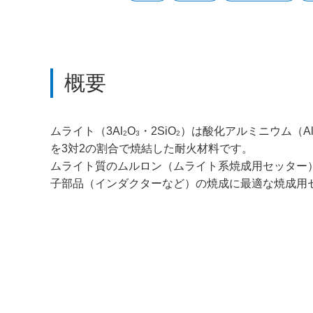
概要
ムライト（3Al
O
・2SiO
）は酸化アルミニウム（A
2
3
2
を3対2の割合で焼結した耐火材料です。
ムライト質のムルロン（ムライト系焼成用セッター
子部品（インダクターなど）の焼成に最適な焼成用