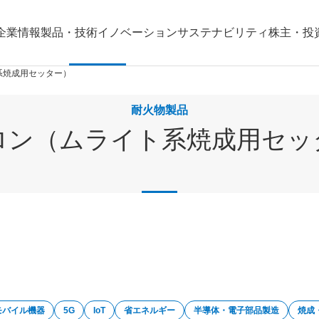
企業情報
製品・技術
イノベーション
サステナビリティ
株主・投
系焼成用セッター）
耐火物製品
ロン（ムライト系焼成用セッ
モバイル機器
5G
IoT
省エネルギー
半導体・電子部品製造
焼成