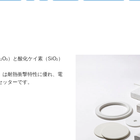
l
O
）と酸化ケイ素（SiO
）
2
3
2
）は耐熱衝撃特性に優れ、電
セッターです。