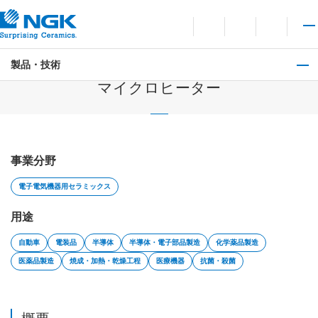
お問い合わせ
言語切り替えメニューを
サイト内検索を開
メイ
製品・技術
電子電気機器用セラミックス
マイクロヒーター
事業分野
電子電気機器用セラミックス
用途
自動車
電装品
半導体
半導体・電子部品製造
化学薬品製造
医薬品製造
焼成・加熱・乾燥工程
医療機器
抗菌・殺菌