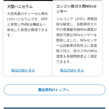
エンジン排ガス用NOxセ
大型ハニセラム
ンサー
大排気量のディーゼル車向
ジルコニア（ZrO
）厚膜技
けのハニセラムです。DPF
2
術を駆使し、自動車排ガス
と併用しPM除去機能も一
中の窒素酸化物NOx濃度が
体化した装置が構成できま
測定可能なNOxセンサーを
す。
開発しました。NOxセンサ
ーは自動車排気管上に直接
取り付け、排ガス中のNOx
濃度を長期間精度よく測定
できます。
製品詳細を見る
製品詳細を見る
製品系列のトップへ