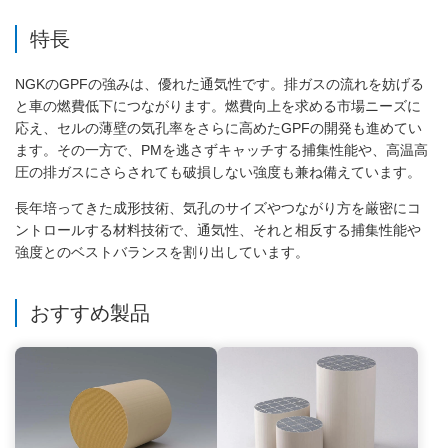
特長
NGKのGPFの強みは、優れた通気性です。排ガスの流れを妨げる
と車の燃費低下につながります。燃費向上を求める市場ニーズに
応え、セルの薄壁の気孔率をさらに高めたGPFの開発も進めてい
ます。その一方で、PMを逃さずキャッチする捕集性能や、高温高
圧の排ガスにさらされても破損しない強度も兼ね備えています。
長年培ってきた成形技術、気孔のサイズやつながり方を厳密にコ
ントロールする材料技術で、通気性、それと相反する捕集性能や
強度とのベストバランスを割り出しています。
おすすめ製品