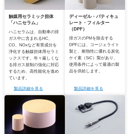
触媒用セラミック担体
ディーゼル・パティキュ
「ハニセラム」
レート・フィルター
（DPF）
ハニセラムは、自動車の排
排ガスのPMを除去する
ガス中に含まれるHC、
DPFには、コージェライト
CO、NOxなど有害成分を
製と、耐熱性に優れる炭化
浄化する触媒担体用セラミ
ケイ素（SiC）製があり、
ックスです。年々厳しくな
使用条件によって最適の製
る排ガス規制の強化に対応
品を供給します。
するため、高性能化を進め
ています。
製品詳細を見る
製品詳細を見る