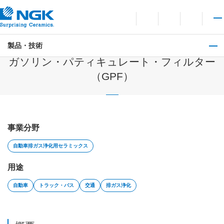
お問い合わせ
言語切り替えメニューを
サイト内検索を開
メイ
製品・技術
自動車排ガス浄化用セラミックス
ガソリン・パティキュレート・フィルター
（GPF）
事業分野
自動車排ガス浄化用セラミックス
用途
自動車
トラック・バス
交通
排ガス浄化