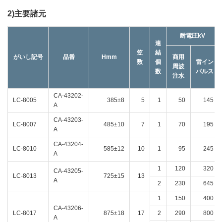
2)主要諸元
耐電圧kV
連
笠
結
がいし記号
品番
Hmm
商用
数
個
雷イン
周波
数
パルス
注水
CA-43202-
LC-8005
385±8
5
1
50
145
A
CA-43203-
LC-8007
485±10
7
1
70
195
A
CA-43204-
LC-8010
585±12
10
1
95
245
A
1
120
320
CA-43205-
LC-8013
725±15
13
A
2
230
645
1
150
400
CA-43206-
LC-8017
875±18
17
2
290
800
A