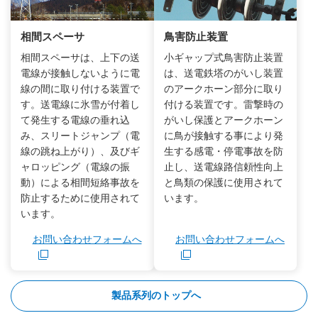
相間スペーサ
鳥害防止装置
相間スペーサは、上下の送
小ギャップ式鳥害防止装置
電線が接触しないように電
は、送電鉄塔のがいし装置
線の間に取り付ける装置で
のアークホーン部分に取り
す。送電線に氷雪が付着し
付ける装置です。雷撃時の
て発生する電線の垂れ込
がいし保護とアークホーン
み、スリートジャンプ（電
に鳥が接触する事により発
線の跳ね上がり）、及びギ
生する感電・停電事故を防
ャロッピング（電線の振
止し、送電線路信頼性向上
動）による相間短絡事故を
と鳥類の保護に使用されて
防止するために使用されて
います。
います。
お問い合わせフォームへ
お問い合わせフォームへ
新規ウィンドウを開きます
新規ウィンドウを開きます
製品系列のトップへ