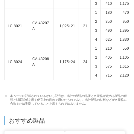
3
410
1,175
1
180
470
2
350
950
CA-43207-
LC-8021
1,025±21
21
A
3
490
1,395
4
625
1,830
1
210
550
2
405
1,105
CA-43208-
LC-8024
1,175±24
24
A
3
575
1,615
4
715
2,120
※
本ページに記載されているがいし記号は、当社の製品の品番と各規格が定める製品の種
類と対応関係を示す便宜上の目的で用いたものであり、当社製品の材料などが各規格に
合致または準拠していることを示すものではありません。
おすすめ製品