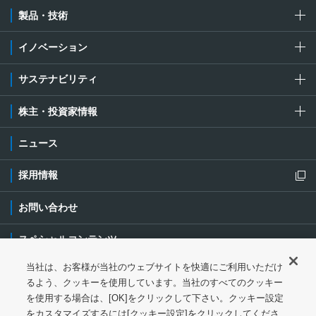
製品・技術
イノベーション
サステナビリティ
株主・投資家情報
ニュース
採用情報
新規ウィンドウを開きます
お問い合わせ
スペシャルコンテンツ
当社は、お客様が当社のウェブサイトを快適にご利用いただけ
ご利用条件・ご注意
プライバシーポリシー
新規ウィンドウを開き
るよう、クッキーを使用しています。当社のすべてのクッキー
を使用する場合は、[OK]をクリックして下さい。クッキー設定
ソーシャルメディアポリシー
クッキーポリシー
をカスタマイズするには[クッキー設定]をクリックしてくださ