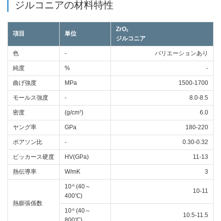
ジルコニアの材料特性
ZrO
2
項目
単位
ジルコニア
色
-
バリエーションあり
純度
%
-
曲げ強度
MPa
1500-1700
モールス強度
-
8.0-8.5
3
密度
(g/cm
)
6.0
ヤング率
GPa
180-220
ポアソン比
-
0.30-0.32
ビッカース硬度
HV(GPa)
11-13
熱伝導率
W/mK
3
-6
10
(40～
10-11
400℃)
熱膨張係数
-6
10
(40～
10.5-11.5
800℃)