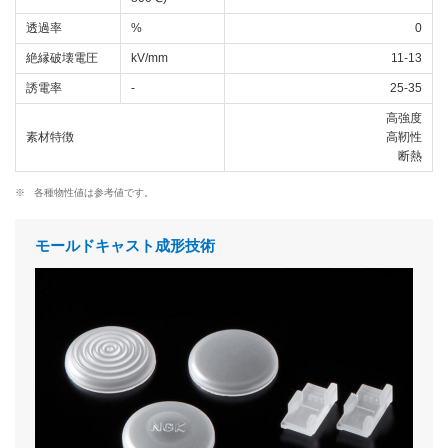
透過率
%
0
絶縁破壊電圧
kV/mm
11-13
誘電率
-
25-35
高強度
素材特徴
高靭性
断熱
※
各種物性値は参考値です。
モールドキャスト成形技術