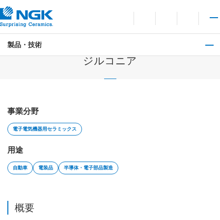
お問い合わせ
言語切り替えメニューを
サイト内検索を開
メイ
製品・技術
電子電気機器用セラミックス
ジルコニア
事業分野
電子電気機器用セラミックス
用途
自動車
電装品
半導体・電子部品製造
概要