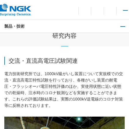
お問い合わせ
言語切り替えメニューを
サイト内検索を開
メイ
製品・技術
電力技術研究所
研究内容
交流・直流高電圧試験関連
電力技術研究所では、1000kV級がいし装置について実規模での交
流・直流高電圧特性試験を行っており、各種がいし装置の耐電
圧・フラッシオーバ電圧特性評価のほか、実使用状態に近い状態
での乾燥時、注水時のコロナ観測などを実施することができま
す。これらの評価試験結果は、実際の1000kV送電線のコロナ対策
等に反映されております。