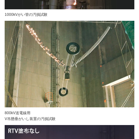
1000kVがい管の汚損試験
800kV送電線用
V吊懸垂がいし装置の汚損試験