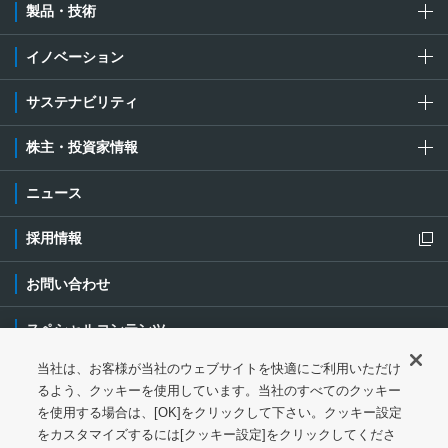
製品・技術
イノベーション
サステナビリティ
株主・投資家情報
ニュース
採用情報
新規ウィンドウを開きます
お問い合わせ
スペシャルコンテンツ
当社は、お客様が当社のウェブサイトを快適にご利用いただけ
ご利用条件・ご注意
プライバシーポリシー
新規ウィンドウを開き
るよう、クッキーを使用しています。当社のすべてのクッキー
を使用する場合は、[OK]をクリックして下さい。クッキー設定
ソーシャルメディアポリシー
クッキーポリシー
をカスタマイズするには[クッキー設定]をクリックしてくださ