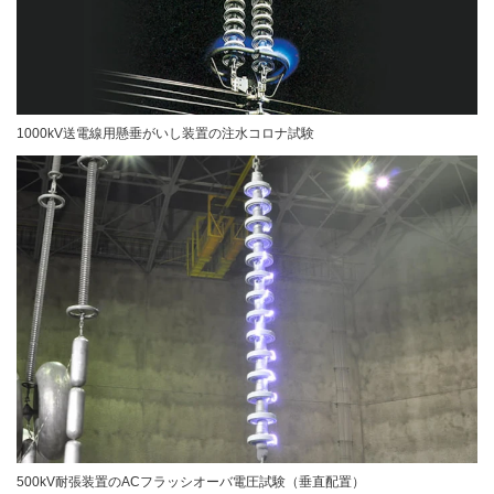
1000kV送電線用懸垂がいし装置の注水コロナ試験
500kV耐張装置のACフラッシオーバ電圧試験（垂直配置）