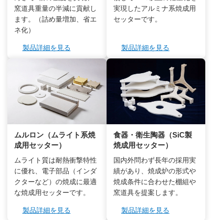
窯道具重量の半減に貢献し
実現したアルミナ系焼成用
ます。（詰め量増加、省エ
セッターです。
ネ化）
製品詳細を見る
製品詳細を見る
ムルロン（ムライト系焼
食器・衛生陶器（SiC製
成用セッター）
焼成用セッター）
ムライト質は耐熱衝撃特性
国内外問わず長年の採用実
に優れ、電子部品（インダ
績があり、焼成炉の形式や
クターなど）の焼成に最適
焼成条件に合わせた棚組や
な焼成用セッターです。
窯道具を提案します。
製品詳細を見る
製品詳細を見る