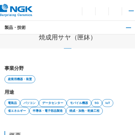
お問い合わせ
言語切り替えメニューを
サイト内検索を開
メイ
製品・技術
耐火物製品
焼成用サヤ（匣鉢）
事業分野
産業用機器・装置
用途
電装品
パソコン
データセンター
モバイル機器
5G
IoT
省エネルギー
半導体・電子部品製造
焼成・加熱・乾燥工程