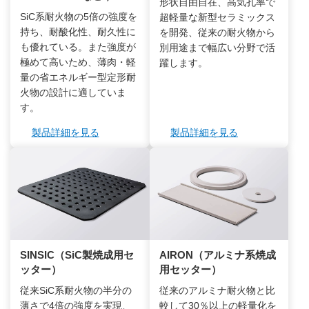
形状自由自在、高気孔率で
SiC系耐火物の5倍の強度を
超軽量な新型セラミックス
持ち、耐酸化性、耐久性に
を開発、従来の耐火物から
も優れている。また強度が
別用途まで幅広い分野で活
極めて高いため、薄肉・軽
躍します。
量の省エネルギー型定形耐
火物の設計に適していま
す。
製品詳細を見る
製品詳細を見る
SINSIC（SiC製焼成用セ
AIRON（アルミナ系焼成
ッター）
用セッター）
従来SiC系耐火物の半分の
従来のアルミナ耐火物と比
薄さで4倍の強度を実現、
較して30％以上の軽量化を