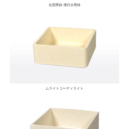
丸型匣鉢 溝付き匣鉢
ムライトコーディライト