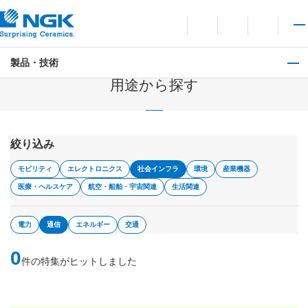
お問い合わせ
言語切り替えメニューを
サイト内検索を開
メイ
製品・技術
製品・技術
用途から探す
絞り込み
モビリティ
エレクトロニクス
社会インフラ
環境
産業機器
医療・ヘルスケア
航空・船舶・宇宙関連
生活関連
電力
通信
エネルギー
交通
0
件の特集がヒットしました