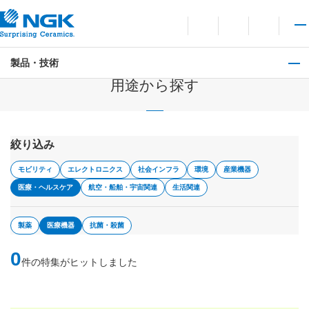
お問い合わせ
言語切り替えメニューを
サイト内検索を開
メイ
製品・技術
製品・技術
用途から探す
絞り込み
モビリティ
エレクトロニクス
社会インフラ
環境
産業機器
医療・ヘルスケア
航空・船舶・宇宙関連
生活関連
製薬
医療機器
抗菌・殺菌
0
件の特集がヒットしました