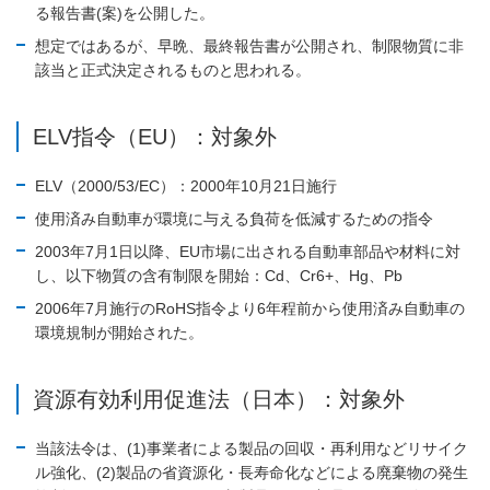
る報告書(案)を公開した。
想定ではあるが、早晩、最終報告書が公開され、制限物質に非
該当と正式決定されるものと思われる。
ELV指令（EU）：対象外
ELV（2000/53/EC）：2000年10月21日施行
使用済み自動車が環境に与える負荷を低減するための指令
2003年7月1日以降、EU市場に出される自動車部品や材料に対
し、以下物質の含有制限を開始：Cd、Cr6+、Hg、Pb
2006年7月施行のRoHS指令より6年程前から使用済み自動車の
環境規制が開始された。
資源有効利用促進法（日本）：対象外
当該法令は、(1)事業者による製品の回収・再利用などリサイク
ル強化、(2)製品の省資源化・長寿命化などによる廃棄物の発生