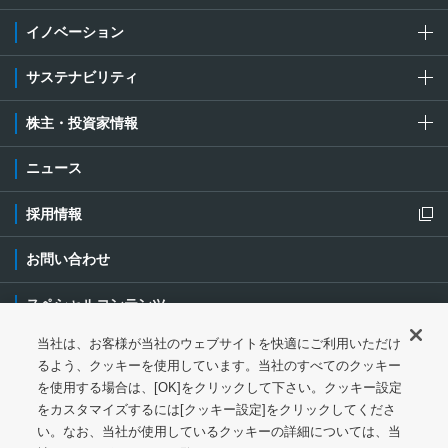
イノベーション
サステナビリティ
株主・投資家情報
ニュース
採用情報
新規ウィンドウを開きます
お問い合わせ
スペシャルコンテンツ
当社は、お客様が当社のウェブサイトを快適にご利用いただけ
ご利用条件・ご注意
プライバシーポリシー
新規ウィンドウを開き
るよう、クッキーを使用しています。当社のすべてのクッキー
を使用する場合は、[OK]をクリックして下さい。クッキー設定
ソーシャルメディアポリシー
クッキーポリシー
をカスタマイズするには[クッキー設定]をクリックしてくださ
い。なお、当社が使用しているクッキーの詳細については、当
特定個人情報等の基本方針
ウェブアクセシビリティ対応