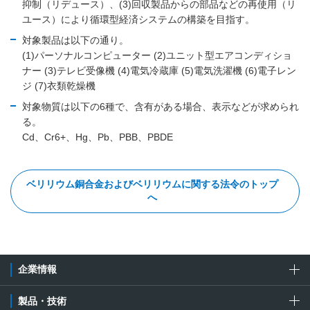
抑制（リデュース）、(3)回収製品からの部品などの再使用（リ
ユース）により循環型経済システムの構築を目指す。
対象製品は以下の通り。
(1)パーソナルコンピューター (2)ユニット型エアコンディショ
ナー (3)テレビ受像機 (4)電気冷蔵庫 (5)電気洗濯機 (6)電子レン
ジ (7)衣類乾燥機
対象物質は以下の6種で、含有がある場合、表示などが求められ
る。
Cd、Cr6+、Hg、Pb、PBB、PBDE
ベリリウム銅合金およびベリリウムに関する法令のトップ
へ
企業情報
製品・技術