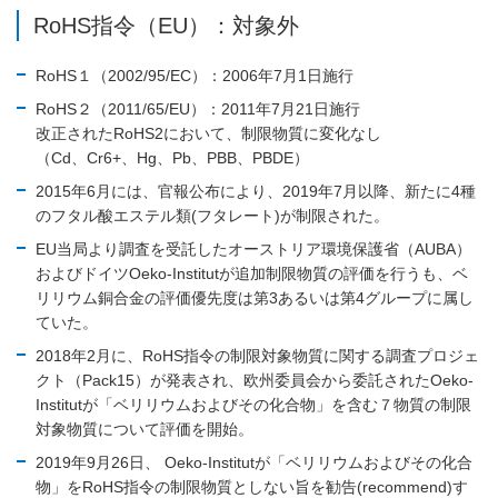
RoHS指令（EU）：対象外
RoHS１（2002/95/EC）：2006年7月1日施行
RoHS２（2011/65/EU）：2011年7月21日施行
改正されたRoHS2において、制限物質に変化なし
（Cd、Cr6+、Hg、Pb、PBB、PBDE）
2015年6月には、官報公布により、2019年7月以降、新たに4種
のフタル酸エステル類(フタレート)が制限された。
EU当局より調査を受託したオーストリア環境保護省（AUBA）
およびドイツOeko-Institutが追加制限物質の評価を行うも、ベ
リリウム銅合金の評価優先度は第3あるいは第4グループに属し
ていた。
2018年2月に、RoHS指令の制限対象物質に関する調査プロジェ
クト（Pack15）が発表され、欧州委員会から委託されたOeko-
Institutが「ベリリウムおよびその化合物」を含む７物質の制限
対象物質について評価を開始。
2019年9月26日、 Oeko-Institutが「ベリリウムおよびその化合
物」をRoHS指令の制限物質としない旨を勧告(recommend)す