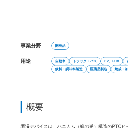
事業分野
開発品
用途
自動車
トラック・バス
EV、FCV
飲料・調味料製造
医薬品製造
焼成・
概要
調湿デバイスは、ハニカム（蜂の巣）構造のPTCヒ