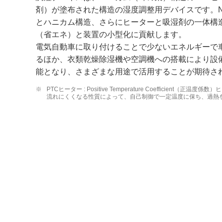
剤）が塗布された構造の湿度調整用デバイスです。N
とハニカム構造、さらにヒーターと吸湿剤の一体構
（省エネ）と装置の小型化に貢献します。
電気自動車に取り付けることで少ないエネルギーで
るほか、衣類乾燥除湿機や空調機への搭載により設
能となり、さまざまな用途で活用することが期待さ
※
PTCヒーター : Positive Temperature Coefficient
流れにくくなる性質によって、自己制御で一定温度に保ち、過熱