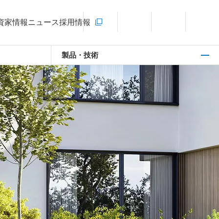
お問い合わせ
資家情報
ニュース
採用情報
新規ウィンドウを開きます
言語切り替えメニューを開く
サイト内検索を開く
メインメ
製品・技術