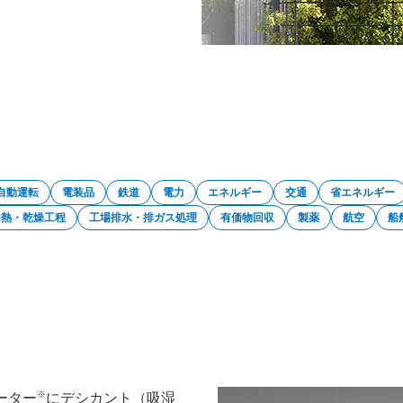
自動運転
電装品
鉄道
電力
エネルギー
交通
省エネルギー
加熱・乾燥工程
工場排水・排ガス処理
有価物回収
製薬
航空
船
※
ーター
にデシカント（吸湿