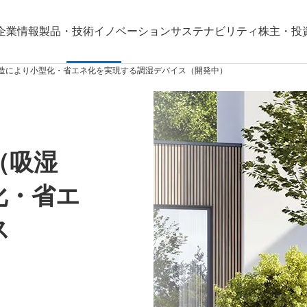
企業情報
製品・技術
イノベーション
サステナビリティ
株主・投
構造により小型化・省エネ化を実現する調湿デバイス（開発中）
（吸湿
化・省エ
ス