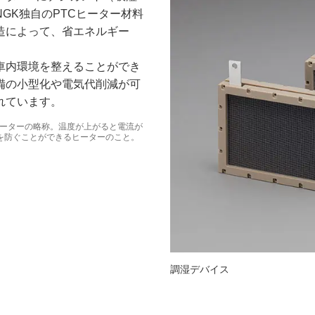
GK独自のPTCヒーター材料
造によって、省エネルギー
車内環境を整えることができ
備の小型化や電気代削減が可
れています。
（正温度係数）ヒーターの略称。温度が上がると電流が
を防ぐことができるヒーターのこと。
調湿デバイス