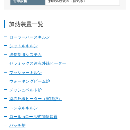
付帯設備
触媒燃焼装置（排気系）
加熱装置一覧
ローラーハースキルン
シャトルキルン
波長制御システム
セラミックス遠赤外線ヒーター
プッシャーキルン
ウォーキングビーム炉
メッシュベルト炉
遠赤外線ヒーター（実績炉）
トンネルキルン
ロールtoロール式加熱装置
バッチ炉