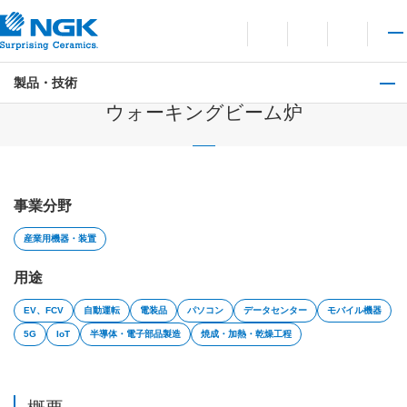
お問い合わせ
言語切り替えメニューを
サイト内検索を開
メイ
製品・技術
加熱装置（加熱炉）
ウォーキングビーム炉
事業分野
産業用機器・装置
用途
EV、FCV
自動運転
電装品
パソコン
データセンター
モバイル機器
5G
IoT
半導体・電子部品製造
焼成・加熱・乾燥工程