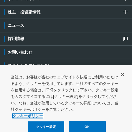
株主・投資家情報
ニュース
採用情報
新規ウィンドウを開きます
お問い合わせ
スペシャルコンテンツ
当社は、お客様が当社のウェブサイトを快適にご利用いただけ
ご利用条件・ご注意
プライバシーポリシー
新規ウィンドウを開き
るよう、クッキーを使用しています。当社のすべてのクッキー
を使用する場合は、[OK]をクリックして下さい。クッキー設定
ソーシャルメディアポリシー
クッキーポリシー
をカスタマイズするには[クッキー設定]をクリックしてくださ
い。なお、当社が使用しているクッキーの詳細については、当
特定個人情報等の基本方針
ウェブアクセシビリティ対応
社クッキーポリシーをご覧ください。
クッキーポリシー
サイトマップ
クッキー設定
OK
© 1997-
2026
NGK Corporation