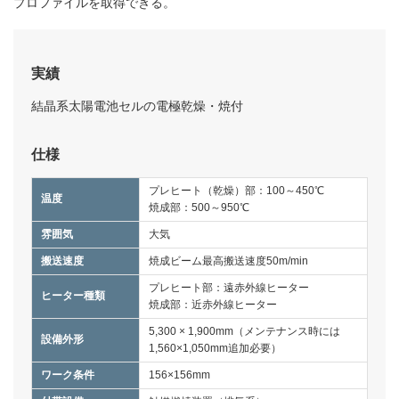
プロファイルを取得できる。
実績
結晶系太陽電池セルの電極乾燥・焼付
仕様
プレヒート（乾燥）部：100～450℃
温度
焼成部：500～950℃
雰囲気
大気
搬送速度
焼成ビーム最高搬送速度50m/min
プレヒート部：遠赤外線ヒーター
ヒーター種類
焼成部：近赤外線ヒーター
5,300 × 1,900mm
（メンテナンス時には
設備外形
1,560×1,050mm追加必要）
ワーク条件
156×156mm