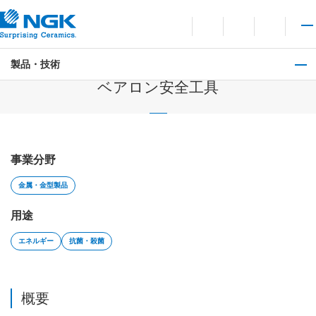
お問い合わせ
言語切り替えメニューを
サイト内検索を開
メイ
製品・技術
ベリリウム銅製品
ベアロン安全工具
事業分野
金属・金型製品
用途
エネルギー
抗菌・殺菌
概要