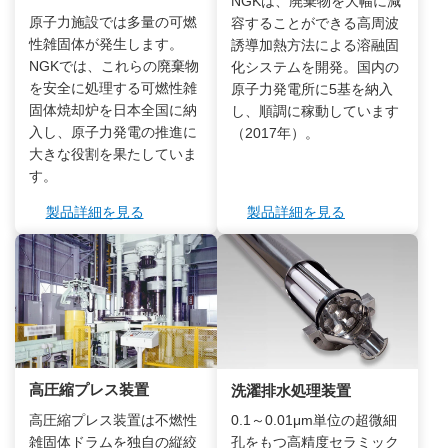
NGKは、廃棄物を大幅に減
原子力施設では多量の可燃
容することができる高周波
性雑固体が発生します。
誘導加熱方法による溶融固
NGKでは、これらの廃棄物
化システムを開発。国内の
を安全に処理する可燃性雑
原子力発電所に5基を納入
固体焼却炉を日本全国に納
し、順調に稼動しています
入し、原子力発電の推進に
（2017年）。
大きな役割を果たしていま
す。
製品詳細を見る
製品詳細を見る
高圧縮プレス装置
洗濯排水処理装置
高圧縮プレス装置は不燃性
0.1～0.01μm単位の超微細
雑固体ドラムを独自の縦絞
孔をもつ高精度セラミック