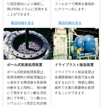
り高圧縮法により減容し、
フィルターで廃液を徹底的
再び200Lドラムに充填する
にクリーン化します。
ことができます。
製品詳細を見る
製品詳細を見る
ボール式乾留処理装置
ドライブラスト除染装置
ボール式乾留処理装置は、
ドライブラスト除染装置は
使用済燃料の再処理施設か
金属廃棄物の表面汚染を除
ら発生する廃溶媒を乾留熱
去するもので、簡易な運転
分解すると同時に、熱分解
操作で大量の廃棄物を処理
にて発生するリン酸を消石
することができます。
灰にて中和し、リン酸カル
シウムという安定な化合物