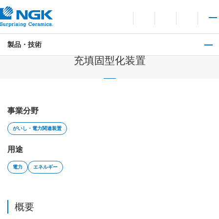
お問い合わせ
言語切り替えメニューを
サイト内検索を開
メイ
製品・技術
放射性廃棄物処理設備
充填固型化装置
事業分野
がいし・電力関連装置
用途
電力
エネルギー
概要