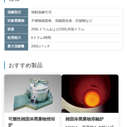
混練型式
強制混練方式
対象廃棄物
不燃物雑固体、溶融固化体、圧縮物など
容器
200Lドラムおよび200L内張ドラム
処理能力
6ドラム/時間
最大混練量
200L/バッチ
おすすめ製品
可燃性雑固体廃棄物焼却
雑固体廃棄物溶融炉
炉