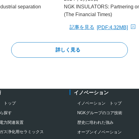
strial separation
NGK INSULATORS: Partnering on c
(The Financial Times)
記事を見る
[PDF:4.32MB]
PDFファイルが新規ウィンド
詳しく見る
術
イノベーション
 トップ
イノベーション トップ
ら探す
NGKグループのコア技術
電力関連装置
歴史に培われた強み
ガス浄化用セラミックス
オープンイノベーション