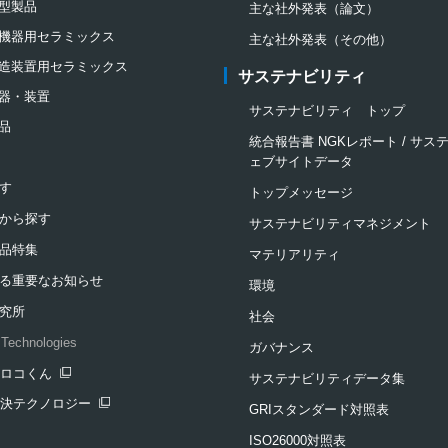
型製品
主な社外発表（論文）
機器用セラミックス
主な社外発表（その他）
造装置用セラミックス
サステナビリティ
器・装置
サステナビリティ トップ
品
統合報告書 NGKレポート / サ
ェブサイトデータ
す
トップメッセージ
から探す
サステナビリティマネジメント
品特集
マテリアリティ
る重要なお知らせ
環境
究所
社会
Technologies
ガバナンス
クロコくん
サステナビリティデータ集
ンドウを開きます
解決テクノロジー
GRIスタンダード対照表
ンドウを開きます
ISO26000対照表