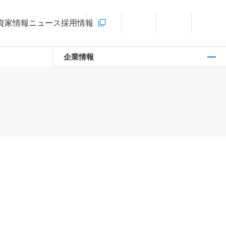
お問い合わせ
資家情報
ニュース
採用情報
新規ウィンドウを開きます
言語切り替えメニューを開く
サイト内検索を開く
メインメ
企業情報