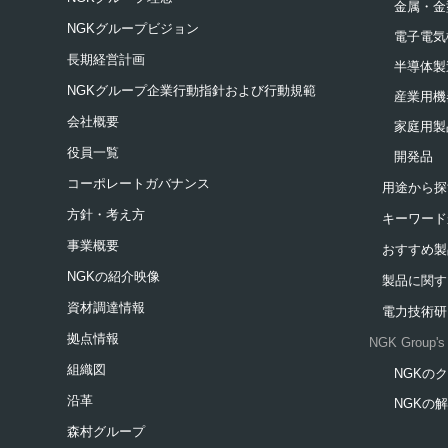
金属・金
NGKグループビジョン
電子電気
長期経営計画
半導体製
NGKグループ企業行動指針および行動規範
産業用機
会社概要
家庭用製
役員一覧
開発品
コーポレートガバナンス
用途から探
方針・考え方
キーワード
事業概要
おすすめ製
NGKの紹介映像
製品に関す
資材調達情報
電力技術研
拠点情報
NGK Group's 
組織図
NGKの
新規ウィ
沿革
NGKの
新規ウィ
森村グループ