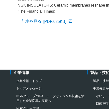
NGK INSULATORS: Ceramic membranes reshape indu
(The Financial Times)
記事を見る
[PDF:625KB]
PDFファイルが新規ウィンドウで開きます
企業情報
製品・技
企業情報 トップ
製品・技術
トップメッセージ
事業分野か
NGKグループのDX データとデジタル技術を活
がいし・
用した企業変革の実現へ
自動車排
NGKグループ理念